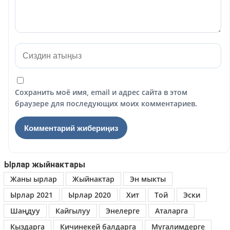
Сохранить моё имя, email и адрес сайта в этом
браузере для последующих моих комментариев.
Ырлар жыйнактары
Жаны ырлар
Жыйнактар
Эн мыкты
Ырлар 2021
Ырлар 2020
Хит
Той
Эски
Шаңдуу
Кайгылуу
Энелерге
Аталарга
Кыздарга
Кичинекей балдарга
Мугалимдерге