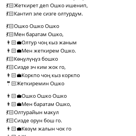
💃🏻Жеткирет деп Ошко ишенип,
💃🏻Кантип эле сизге олтурдум.
💃🏻Ошко Ошко Ошко
💃🏻Мен баратам Ошко,
👨🏻‍💼Олтур чоң кыз жаным
👨🏻‍💼Мен жеткирем Ошко.
💃🏻Көңүлүңүз бошко
💃🏻Сизде эч ким жок го,
👨🏻‍💼Коркпо чоң кыз коркпо
🤵🏻Жеткиремин Ошко
👨🏻‍💼Ошко Ошко Ошко
👨🏻‍💼Мен баратам Ошко,
💃🏻Олтурайын макул
💃🏻Сизде орун бош го.
👨🏻‍💼Көзүм жалын чок го