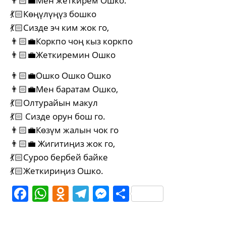
👨🏻‍💼Мен жеткирем Ошко.
💃🏻Көңүлүңүз бошко
💃🏻Сизде эч ким жок го,
👨🏻‍💼Коркпо чоң кыз коркпо
👨🏻‍💼Жеткиремин Ошко
👨🏻‍💼Ошко Ошко Ошко
👨🏻‍💼Мен баратам Ошко,
💃🏻Олтурайын макул
💃🏻 Сизде орун бош го.
👨🏻‍💼Көзүм жалын чок го
👨🏻‍💼 Жигитиңиз жок го,
💃🏻Суроо бербей байке
💃🏻Жеткириңиз Ошко.
Facebook
WhatsApp
Odnoklassniki
Telegram
Messenger
Share