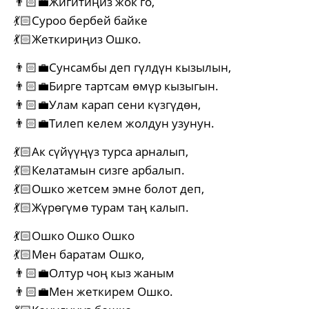
👨🏻‍💼Жигитиңиз жок го,
💃🏻Суроо бербей байке
💃🏻Жеткириңиз Ошко.
👨🏻‍💼Сунсамбы деп гүлдүн кызылын,
👨🏻‍💼Бирге тартсам өмүр кызыгын.
👨🏻‍💼Улам карап сени күзгүдөн,
👨🏻‍💼Тилеп келем жолдун узунун.
💃🏻Ак сүйүүңүз турса арналып,
💃🏻Келатамын сизге арбалып.
💃🏻Ошко жетсем эмне болот деп,
💃🏻Жүрөгүмө турам таң калып.
💃🏻Ошко Ошко Ошко
💃🏻Мен баратам Ошко,
👨🏻‍💼Олтур чоң кыз жаным
👨🏻‍💼Мен жеткирем Ошко.