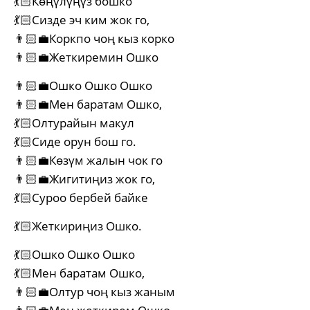
💃🏻Көңүлүңүз бошко
💃🏻Сизде эч ким жок го,
👨🏻‍💼Коркпо чоң кыз корко
👨🏻‍💼Жеткиремин Ошко
👨🏻‍💼Ошко Ошко Ошко
👨🏻‍💼Мен баратам Ошко,
💃🏻Олтурайын макул
💃🏻Сиде орун бош го.
👨🏻‍💼Көзүм жалын чок го
👨🏻‍💼Жигитиңиз жок го,
💃🏻Суроо бербей байке
💃🏻Жеткириңиз Ошко.
💃🏻Ошко Ошко Ошко
💃🏻Мен баратам Ошко,
👨🏻‍💼Олтур чоң кыз жаным