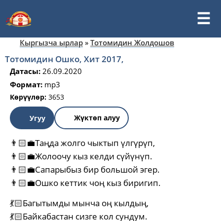
Кыргызча ырлар
»
Тотомидин Жолдошов
Тотомидин Ошко, Хит 2017,
Датасы:
26.09.2020
Формат:
mp3
Көрүүлөр:
3653
Жүктөп алуу
Угуу
👨🏻‍💼Таңда жолго чыктып үлгүрүп,
👨🏻‍💼Жолоочу кыз келди сүйүнүп.
👨🏻‍💼Сапарыбыз бир большой эгер.
👨🏻‍💼Ошко кеттик чоң кыз биригип.
💃🏻Багытымды мынча оң кылдың,
💃🏻Байкабастан сизге кол сундум.