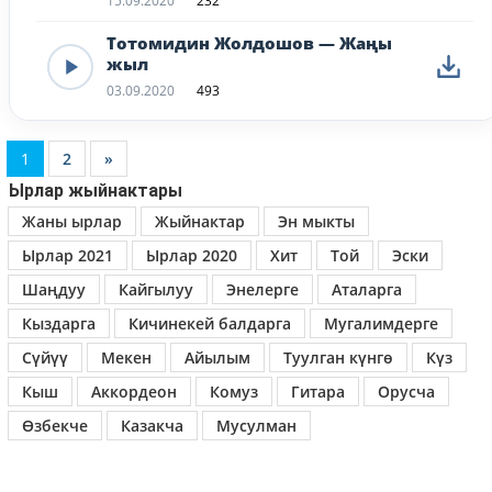
15.09.2020
232
Тотомидин Жолдошов — Жаңы
жыл
03.09.2020
493
1
2
»
Ырлар жыйнактары
Жаны ырлар
Жыйнактар
Эн мыкты
Ырлар 2021
Ырлар 2020
Хит
Той
Эски
Шаңдуу
Кайгылуу
Энелерге
Аталарга
Кыздарга
Кичинекей балдарга
Мугалимдерге
Сүйүү
Мекен
Айылым
Туулган күнгө
Күз
Кыш
Аккордеон
Комуз
Гитара
Орусча
Өзбекче
Казакча
Мусулман