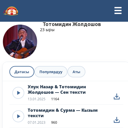
Тотомидин Жолдошов
23 ыры
Датасы
Популярдуу
Аты
Улук Назар & Тотомидин
Жолдошов — Сен тексти
13.01.2025
1164
Тотомидин & Сурма — Кызым
тексти
07.01.2023
960