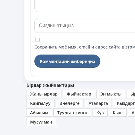
Сохранить моё имя, email и адрес сайта в э
Ырлар жыйнактары
Жаны ырлар
Жыйнактар
Эн мыкты
Ы
Кайгылуу
Энелерге
Аталарга
Кыздарг
Айылым
Туулган күнгө
Күз
Кыш
А
Мусулман