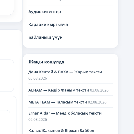
Аудиокитептер
Караоке кыргызча
Байланыш үчүн
Жаңы кошулду
Дана Кентай & BAXA — Жарық тексти
03.08.2026
ALHAM — Кешір Жаным тексти
03.08.2026
META TEAM — Таласым тексти
02.08.2026
Ernar Aidar — Мендік боласың тексти
02.08.2026
Калыс Жакыпов & Біржан Байбол —