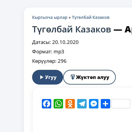
Кыргызча ырлар
»
Түгөлбай Казаков
Түгөлбай Казаков
—
А
Датасы:
20.10.2020
Формат:
mp3
Көрүүлөр:
296
Угуу
Жүктөп алуу
Facebook
WhatsApp
Odnoklassni
Telegram
Messen
Shar