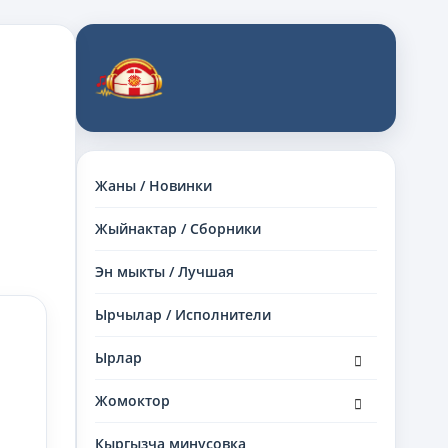
Жаны / Новинки
Жыйнактар / Сборники
Эн мыкты / Лучшая
Ырчылар / Исполнители
раскрыть
Ырлар
дочернее
меню
раскрыть
Жомоктор
дочернее
меню
Кыргызча минусовка