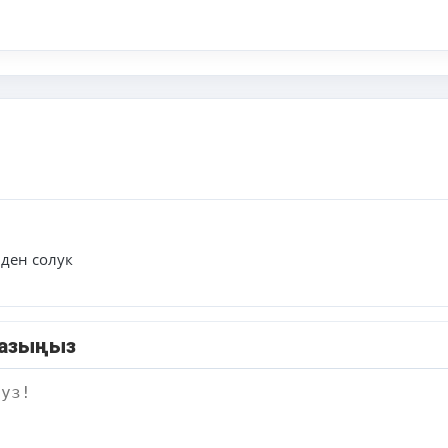
 ден солук
жазыңыз