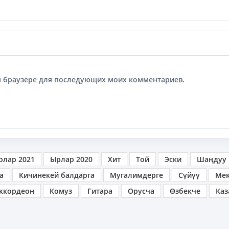
том браузере для последующих моих комментариев.
рлар 2021
Ырлар 2020
Хит
Той
Эски
Шаңдуу
а
Кичинекей балдарга
Мугалимдерге
Сүйүү
Ме
ккордеон
Комуз
Гитара
Орусча
Өзбекче
Каз