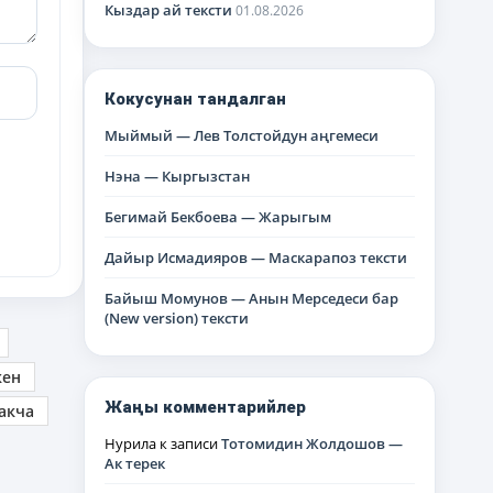
Кыздар ай тексти
01.08.2026
Кокусунан тандалган
Мыймый — Лев Толстойдун аңгемеси
Нэна — Кыргызстан
Бегимай Бекбоева — Жарыгым
Дайыр Исмадияров — Маскарапоз тексти
Байыш Момунов — Анын Мерседеси бар
(New version) тексти
кен
Жаңы комментарийлер
акча
Нурила
к записи
Тотомидин Жолдошов —
Ак терек