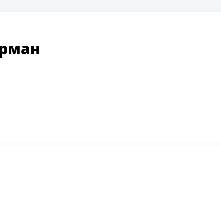
рман
ki
ger
e