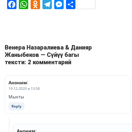
Facebook
WhatsApp
Odnoklassniki
Telegram
Messenger
Share
Венера Назаралиева & Данияр
Жаныбеков — Сүйүү багы
тексти: 2 комментарий
Аноним
:
19.12.2020 в 13:58
Мыкты
Reply
Аноним
: