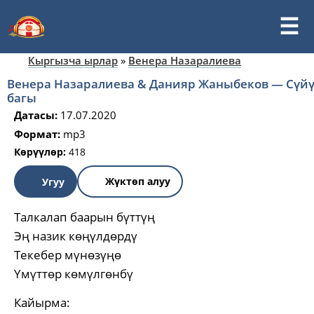
Кыргызча ырлар
»
Венера Назаралиева
Венера Назаралиева & Данияр Жаныбеков — Сүй
багы
Датасы:
17.07.2020
Формат:
mp3
Көрүүлөр:
418
Жүктөп алуу
Угуу
Талкалап баарын бүттүң
Эң назик көңүлдөрдү
Текебер мүнөзүңө
Үмүттөр көмүлгөнбү
Кайырма: