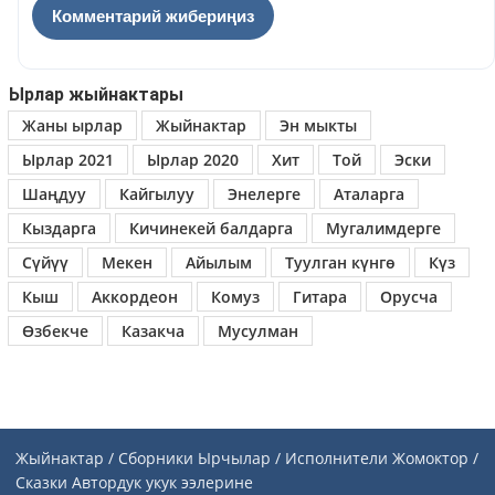
Ырлар жыйнактары
Жаны ырлар
Жыйнактар
Эн мыкты
Ырлар 2021
Ырлар 2020
Хит
Той
Эски
Шаңдуу
Кайгылуу
Энелерге
Аталарга
Кыздарга
Кичинекей балдарга
Мугалимдерге
Сүйүү
Мекен
Айылым
Туулган күнгө
Күз
Кыш
Аккордеон
Комуз
Гитара
Орусча
Өзбекче
Казакча
Мусулман
Жыйнактар / Сборники
Ырчылар / Исполнители
Жомоктор /
Сказки
Автордук укук ээлерине