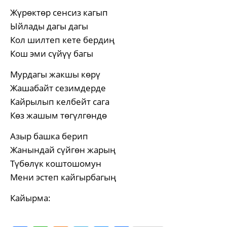
Жүрөктөр сенсиз кагып
Ыйлады дагы дагы
Кол шилтеп кете бердиң
Кош эми сүйүү багы
Мурдагы жакшы көрү
Жашабайт сезимдерде
Кайрылып келбейт сага
Көз жашым төгүлгөндө
Азыр башка берип
Жанындай сүйгөн жарың
Түбөлүк коштошомун
Мени эстеп кайгырбагың
Кайырма: