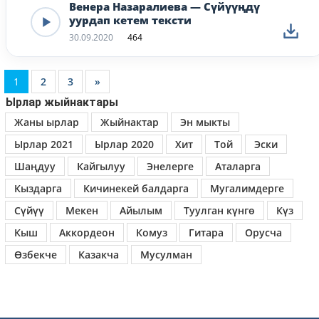
Венера Назаралиева — Сүйүүңдү
уурдап кетем тексти
30.09.2020
464
1
2
3
»
Ырлар жыйнактары
Жаны ырлар
Жыйнактар
Эн мыкты
Ырлар 2021
Ырлар 2020
Хит
Той
Эски
Шаңдуу
Кайгылуу
Энелерге
Аталарга
Кыздарга
Кичинекей балдарга
Мугалимдерге
Сүйүү
Мекен
Айылым
Туулган күнгө
Күз
Кыш
Аккордеон
Комуз
Гитара
Орусча
Өзбекче
Казакча
Мусулман