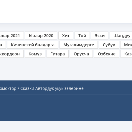
рлар 2021
Ырлар 2020
Хит
Той
Эски
Шаңдуу
а
Кичинекей балдарга
Мугалимдерге
Сүйүү
Ме
ккордеон
Комуз
Гитара
Орусча
Өзбекче
Каз
омоктор / Сказки
Автордук укук ээлерине