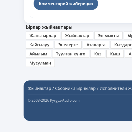
Ырлар жыйнактары
Жаны ырлар
Жыйнактар
Эн мыкты
Ы
Кайгылуу
Энелерге
Аталарга
Кыздарг
Айылым
Туулган күнгө
Күз
Кыш
А
Мусулман
Жыйнактар / Сборники
Ырчылар / Исполнители
Ж
© 2003-2026 Kyrgyz-Audio.com