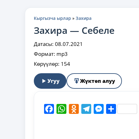
Кыргызча ырлар
»
Захира
Захира — Себеле
Датасы:
08.07.2021
Формат:
mp3
Көрүүлөр:
154
Угуу
Жүктөп алуу
Facebook
WhatsApp
Odnoklassni
Telegram
Messen
Shar