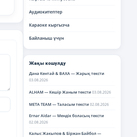
Аудиокитептер
Караоке кыргызча
Байланыш үчүн
Жаңы кошулду
Дана Кентай & BAXA — Жарық тексти
03.08.2026
ALHAM — Кешір Жаным тексти
03.08.2026
META TEAM — Таласым тексти
02.08.2026
Ernar Aidar — Мендік боласың тексти
02.08.2026
Калыс Жакыпов & Біржан Байбол —