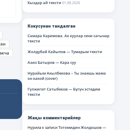
Кыздар ай тексти
01.08.2026
Кокусунан тандалган
Самара Каримова. Ак куулар сени сагынар
тексти
кен
Жолдубай Кайыпов — Тумарым тексти
акча
Азиз Батыров — Кара суу
Нурайым Акылбекова – Ты знаешь мама
он какой (cover)
Гүлжигит Сатыбеков — Бүгүн эстедим
тексти
Жаңы комментарийлер
Нурила
к записи
Тотомидин Жолдошов —