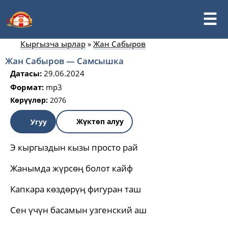
Кыргызча ырлар
»
Жан Сабыров
Жан Сабыров — Самсышка
Датасы:
29.06.2024
Формат:
mp3
Көрүүлөр:
2076
Жүктөп алуу
Угуу
Э кыргыздын кызы просто рай
Жанымда жүрсөң болот кайф
Капкара көздөрүң фигуран таш
Сен үчүн басамын узгенский аш