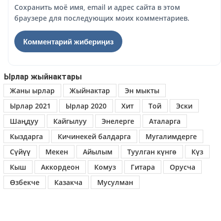
Сохранить моё имя, email и адрес сайта в этом
браузере для последующих моих комментариев.
Ырлар жыйнактары
Жаны ырлар
Жыйнактар
Эн мыкты
Ырлар 2021
Ырлар 2020
Хит
Той
Эски
Шаңдуу
Кайгылуу
Энелерге
Аталарга
Кыздарга
Кичинекей балдарга
Мугалимдерге
Сүйүү
Мекен
Айылым
Туулган күнгө
Күз
Кыш
Аккордеон
Комуз
Гитара
Орусча
Өзбекче
Казакча
Мусулман