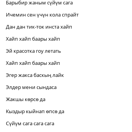
Барыбир жаным сүйүм сага
Ичемин сен үчүн кола спрайт
Дан дан тик-ток инста хайп
Хайп хайп баары хайп
Эй красотка гоу летать
Хайп хайп баары хайп
Эгер жакса баскың лайк
Элдер мени сындаса
Жакшы көрсө да
Кыздыр кыйнап өпсө да
Сүйүм сага сага сага