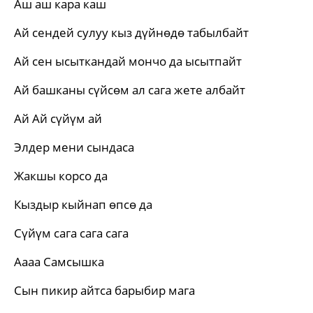
Аш аш кара каш
Ай сендей сулуу кыз дүйнөдө табылбайт
Ай сен ысыткандай мончо да ысытпайт
Ай башканы сүйсөм ал сага жете албайт
Ай Ай сүйүм ай
Элдер мени сындаса
Жакшы корсо да
Кыздыр кыйнап өпсө да
Сүйүм сага сага сага
Аааа Самсышка
Сын пикир айтса барыбир мага