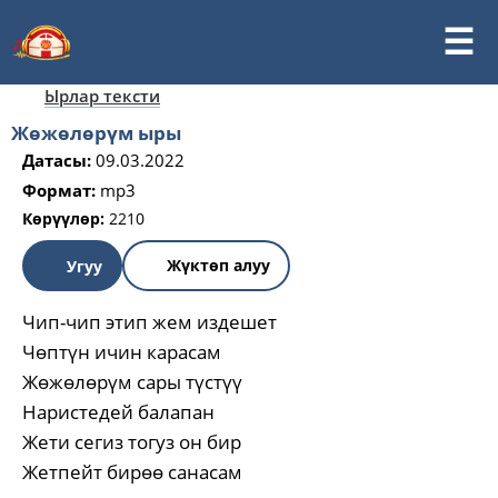
Ырлар тексти
Жөжөлөрүм ыры
Датасы:
09.03.2022
Формат:
mp3
Көрүүлөр:
2210
Жүктөп алуу
Угуу
Чип-чип этип жем издешет
Чөптүн ичин карасам
Жөжөлөрүм сары түстүү
Наристедей балапан
Жети сегиз тогуз он бир
Жетпейт бирөө санасам