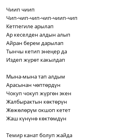
Чиип чиип
Чип-чип-чип-чип-чиип-чип
Кетпегиле арылап
Ар кеселден алдын алып
Айран берем дарылап
Тынчы кетип энеңер да
Издеп жүрөт какылдап
Мына-мына тап алдым
Арасынан чөптөрдүн
Чокуп чокуп жүргөн экен
Жалбырактын көктөрүн
Жөжөлөрүм окшоп кетет
Жаш күнүнө көктөмдүн
Темир канат болуп жайда