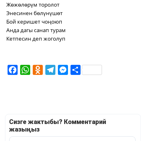
Жөжөлөрүм торолот
Энесинен бөлүнүшөт
Бой керишет чоңоюп
Анда дагы санап турам
Кетпесин деп жоголуп
Facebook
WhatsApp
Odnoklassniki
Telegram
Messenger
Share
Сизге жактыбы? Комментарий
жазыңыз