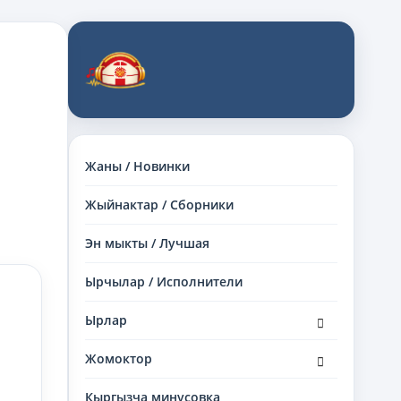
Жаны / Новинки
Жыйнактар / Сборники
Эн мыкты / Лучшая
Ырчылар / Исполнители
раскрыть
Ырлар
дочернее
меню
раскрыть
Жомоктор
дочернее
меню
Кыргызча минусовка