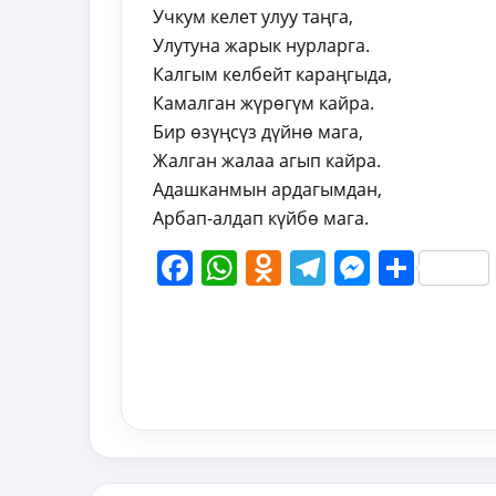
Учкум келет улуу таңга,
Улутуна жарык нурларга.
Калгым келбейт караңгыда,
Камалган жүрөгүм кайра.
Бир өзүңсүз дүйнө мага,
Жалган жалаа агып кайра.
Адашканмын ардагымдан,
Арбап-алдап күйбө мага.
Facebook
WhatsApp
Odnoklassni
Telegram
Messen
Shar