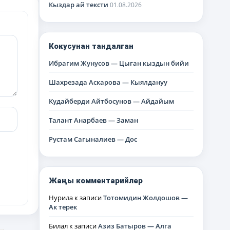
Кыздар ай тексти
01.08.2026
Кокусунан тандалган
Ибрагим Жунусов — Цыган кыздын бийи
Шахрезада Аскарова — Кыялдануу
Кудайберди Айтбосунов — Айдайым
Талант Анарбаев — Заман
Рустам Сагыналиев — Дос
Жаңы комментарийлер
Нурила
к записи
Тотомидин Жолдошов —
Ак терек
Билал
к записи
Азиз Батыров — Алга