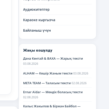
Аудиокитептер
Караоке кыргызча
Байланыш үчүн
Жаңы кошулду
Дана Кентай & BAXA — Жарық тексти
03.08.2026
ALHAM — Кешір Жаным тексти
03.08.2026
META TEAM — Таласым тексти
02.08.2026
Ernar Aidar — Мендік боласың тексти
02.08.2026
Калыс Жакыпов & Біржан Байбол —