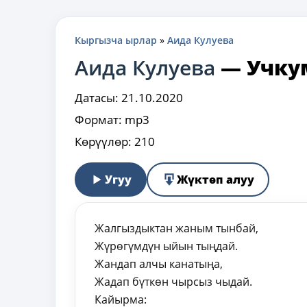
Кыргызча ырлар
»
Аида Кулуева
Аида Кулуева
—
Учку
Датасы:
21.10.2020
Формат:
mp3
Көрүүлөр:
210
Угуу
Жүктөп алуу
Жалгыздыктан жаным тынбай,
Жүрөгүмдүн ыйын тыңдай.
Жандап алчы канатыңа,
Жадап бүткөн чырсыз чыдай.
Кайырма: