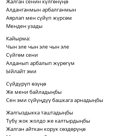
Жалган сенин күлгөнүңө
Алданганмын арбалганмын
Аярлап мен сүйүп жүрсөм
Менден узады
Кайырма:
Чын эле чын эле чын эле
Сүйгөм сени
Алданып арбалып жүрөгүм
Ыйлайт эми
Сүйдүрүп өзүңө
Же мени байладыңбы
Сен эми сүйүңдүү башкага арнадыңбы
Жалгыздыкка таштадыңбы
Түбү жок жолдо же калтырдыңбы
Жалган айткан корук сөздөрүңө