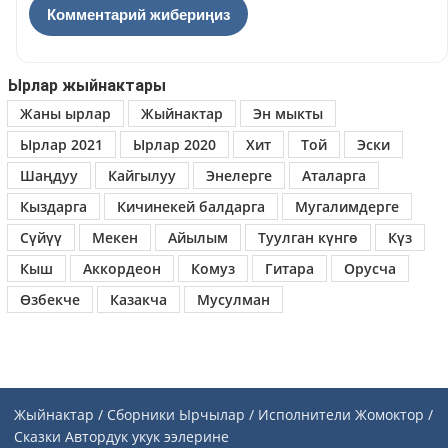
Ырлар жыйнактары
Жаны ырлар
Жыйнактар
Эн мыкты
Ырлар 2021
Ырлар 2020
Хит
Той
Эски
Шаңдуу
Кайгылуу
Энелерге
Аталарга
Кыздарга
Кичинекей балдарга
Мугалимдерге
Сүйүү
Мекен
Айылым
Туулган күнгө
Күз
Кыш
Аккордеон
Комуз
Гитара
Орусча
Өзбекче
Казакча
Мусулман
Жыйнактар / Сборники
Ырчылар / Исполнители
Жомоктор /
Сказки
Автордук укук ээлерине