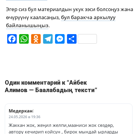
Эгер сиз бул материалдын укук ээси болсоңуз жана
өчүрүүнү кааласаңыз,
бул баракча аркылуу
байланышыңыз
.
Facebook
WhatsApp
Odnoklassniki
Telegram
Messenger
Share
Один комментарий к “Айбек
Алимов — Баалабадың тексти”
Медеркан
:
24.05.2026 в 19:36
Жаккан жок, жеңил желпи,мааниси жок сөздөр,
автору кечирип койсун , бирок мындай ырларды