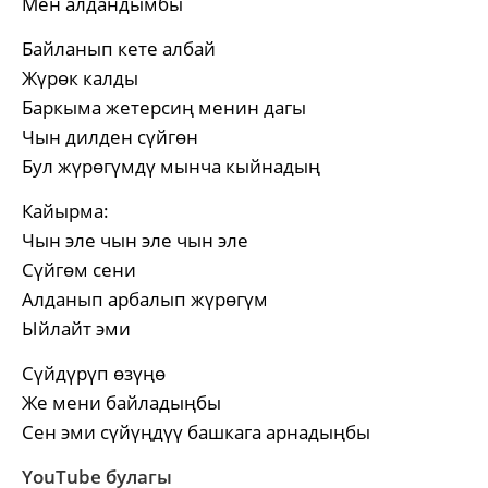
Мен алдандымбы
Байланып кете албай
Жүрөк калды
Баркыма жетерсиң менин дагы
Чын дилден сүйгөн
Бул жүрөгүмдү мынча кыйнадың
Кайырма:
Чын эле чын эле чын эле
Сүйгөм сени
Алданып арбалып жүрөгүм
Ыйлайт эми
Сүйдүрүп өзүңө
Же мени байладыңбы
Сен эми сүйүңдүү башкага арнадыңбы
YouTube булагы