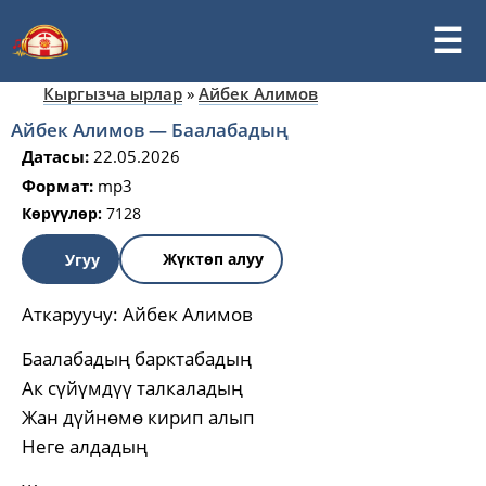
Кыргызча ырлар
»
Айбек Алимов
Айбек Алимов — Баалабадың
Датасы:
22.05.2026
Формат:
mp3
Көрүүлөр:
7128
Жүктөп алуу
Угуу
Аткаруучу:
Айбек Алимов
Баалабадың барктабадың
Ак сүйүмдүү талкаладың
Жан дүйнөмө кирип алып
Неге алдадың