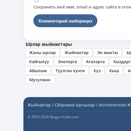
Сохранить моё имя, email и адрес сайта в э
Ырлар жыйнактары
Жаны ырлар
Жыйнактар
Эн мыкты
Ы
Кайгылуу
Энелерге
Аталарга
Кыздарг
Айылым
Туулган күнгө
Күз
Кыш
А
Мусулман
Жыйнактар / Сборники
Ырчылар / Исполнители
Ж
© 2003-2026 Kyrgyz-Audio.com