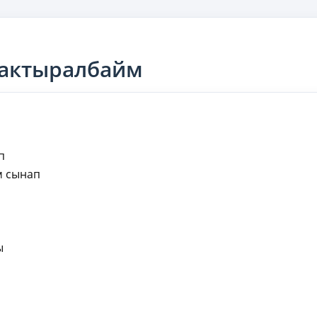
Жактыралбайм
п
м сынап
ы