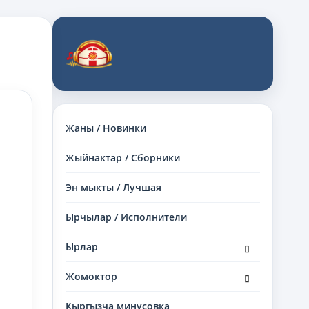
Жаны / Новинки
Жыйнактар / Сборники
Эн мыкты / Лучшая
Ырчылар / Исполнители
раскрыть
Ырлар
дочернее
меню
раскрыть
Жомоктор
дочернее
меню
Кыргызча минусовка