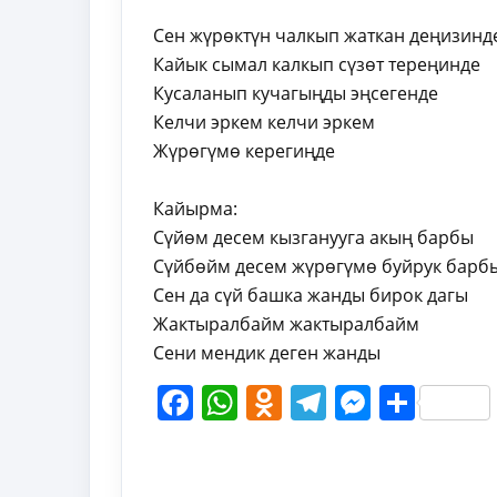
Сен жүрөктүн чалкып жаткан деңизинд
Кайык сымал калкып сүзөт тереңинде
Кусаланып кучагыңды эңсегенде
Келчи эркем келчи эркем
Жүрөгүмө керегиңде
Кайырма:
Сүйөм десем кызганууга акың барбы
Сүйбөйм десем жүрөгүмө буйрук барб
Сен да сүй башка жанды бирок дагы
Жактыралбайм жактыралбайм
Сени мендик деген жанды
Facebook
WhatsApp
Odnoklassni
Telegram
Messen
Shar