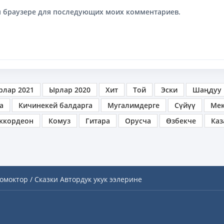
том браузере для последующих моих комментариев.
рлар 2021
Ырлар 2020
Хит
Той
Эски
Шаңдуу
а
Кичинекей балдарга
Мугалимдерге
Сүйүү
Ме
ккордеон
Комуз
Гитара
Орусча
Өзбекче
Каз
омоктор / Сказки
Автордук укук ээлерине