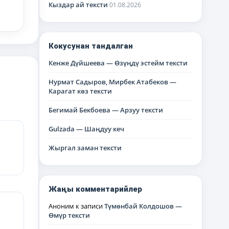
Кыздар ай тексти
01.08.2026
Кокусунан тандалган
Кенже Дүйшеева — Өзүңдү эстейм тексти
Нурмат Садыров, Мирбек Атабеков —
Карагат көз тексти
Бегимай Бекбоева — Арзуу тексти
Gulzada — Шаңдуу кеч
Жыргал заман тексти
Жаңы комментарийлер
Аноним
к записи
Түмөнбай Колдошов —
Өмүр тексти