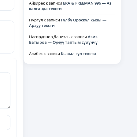
Айзирек
к записи
ERA & FREEMAN 996 — Аз
калганда тексти
Нургул
к записи
Гүлбү Ороскул кызы —
Арзуу тексти
Насирдинов Даниэль
к записи
Азиз
Батыров — Сүйүү таптым сүйүнчү
Алибек
к записи
Кызыл гүл тексти