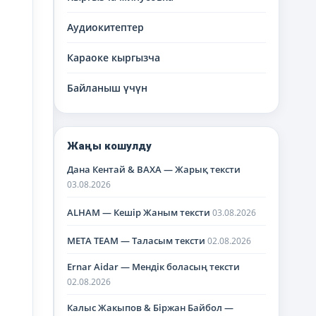
Аудиокитептер
Караоке кыргызча
Байланыш үчүн
Жаңы кошулду
Дана Кентай & BAXA — Жарық тексти
03.08.2026
ALHAM — Кешір Жаным тексти
03.08.2026
META TEAM — Таласым тексти
02.08.2026
Ernar Aidar — Мендік боласың тексти
02.08.2026
Калыс Жакыпов & Біржан Байбол —