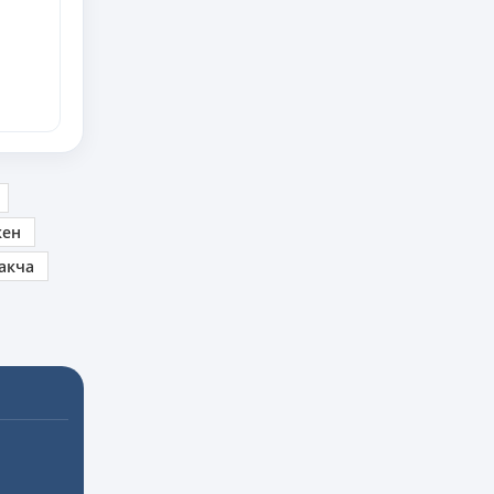
кен
акча