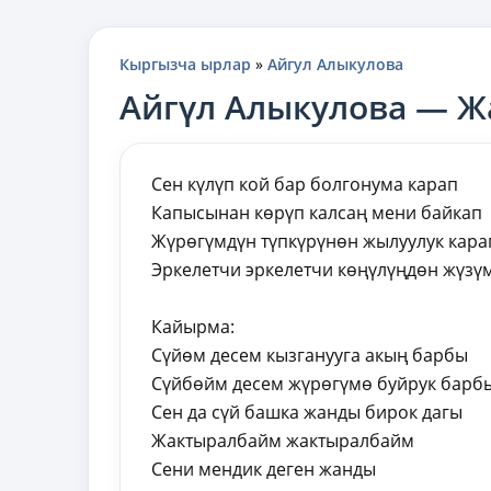
Кыргызча ырлар
»
Айгул Алыкулова
Айгүл Алыкулова — 
Сен күлүп кой бар болгонума карап
Капысынан көрүп калсаң мени байкап
Жүрөгүмдүн түпкүрүнөн жылуулук кара
Эркелетчи эркелетчи көңүлүңдөн жүзү
Кайырма:
Сүйөм десем кызганууга акың барбы
Сүйбөйм десем жүрөгүмө буйрук барб
Сен да сүй башка жанды бирок дагы
Жактыралбайм жактыралбайм
Сени мендик деген жанды