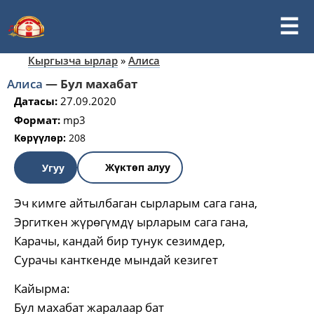
Кыргызча ырлар
»
Алиса
Алиса
—
Бул махабат
Датасы:
27.09.2020
Формат:
mp3
Көрүүлөр:
208
Жүктөп алуу
Угуу
Эч кимге айтылбаган сырларым сага гана,
Эргиткен жүрөгүмдү ырларым сага гана,
Карачы, кандай бир тунук сезимдер,
Сурачы канткенде мындай кезигет
Кайырма:
Бул махабат жаралаар бат