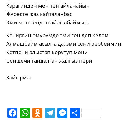
Карагиңден мен тен айланайын
Жүрөктө жаз кайталанбас
Эми мен сенден айрылбаймын.
Кечиргин омурумдо эми сен деп келем
Алмашбайм асылга да, эми сени бербеймин
Кетпечи алыстап корутуп мени
Сен дечи тандалган жалгыз пери
Кайырма:
Facebook
WhatsApp
Odnoklassniki
Telegram
Messenger
Share