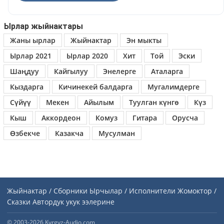
Ырлар жыйнактары
Жаны ырлар
Жыйнактар
Эн мыкты
Ырлар 2021
Ырлар 2020
Хит
Той
Эски
Шаңдуу
Кайгылуу
Энелерге
Аталарга
Кыздарга
Кичинекей балдарга
Мугалимдерге
Сүйүү
Мекен
Айылым
Туулган күнгө
Күз
Кыш
Аккордеон
Комуз
Гитара
Орусча
Өзбекче
Казакча
Мусулман
Жыйнактар / Сборники
Ырчылар / Исполнители
Жомоктор /
Сказки
Автордук укук ээлерине
© 2003-2026 Kyrgyz-Audio.com