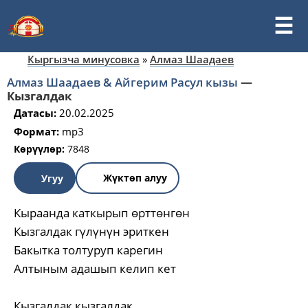
Кыргызча минусовка
»
Алмаз Шаадаев
Алмаз Шаадаев & Айгерим Расул кызы
—
Кызгалдак
Датасы:
20.02.2025
Формат:
mp3
Көрүүлөр:
7848
Жүктөп алуу
Угуу
Кыраанда каткырып өрттөнгөн
Кызгалдак гүлүнүн эриткен
Бакытка толтуруп карегин
Алтыным адашып келип кет
Кызгалдак кызгалдак