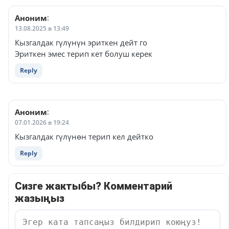
Аноним
:
13.08.2025 в 13:49
Кызгалдак гүлүнүн эриткен дейт го
Эриткен эмес терип кет болуш керек
Reply
Аноним
:
07.01.2026 в 19:24
Кызгалдак гүлүнөн терип кел дейтко
Reply
Сизге жактыбы? Комментарий
жазыңыз