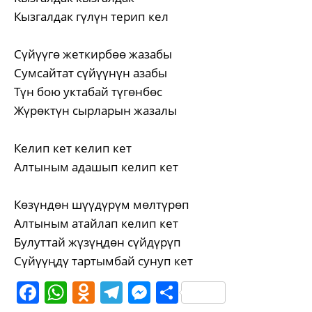
Кызгалдак гүлүн терип кел
Сүйүүгө жеткирбөө жазабы
Сумсайтат сүйүүнүн азабы
Түн бою уктабай түгөнбөс
Жүрөктүн сырларын жазалы
Келип кет келип кет
Алтыным адашып келип кет
Көзүндөн шүүдүрүм мөлтүрөп
Алтыным атайлап келип кет
Булуттай жүзүңдөн сүйдүрүп
Сүйүүңдү тартымбай сунуп кет
Facebook
WhatsApp
Odnoklassniki
Telegram
Messenger
Share