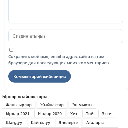
Сохранить моё имя, email и адрес сайта в этом
браузере для последующих моих комментариев.
Ырлар жыйнактары
Жаны ырлар
Жыйнактар
Эн мыкты
Ырлар 2021
Ырлар 2020
Хит
Той
Эски
Шаңдуу
Кайгылуу
Энелерге
Аталарга