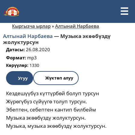
Кыргызча ырлар
»
Алтынай Нарбаева
Алтынай Нарбаева
—
Музыка экөөбүздү
жолуктурсун
Датасы:
26.08.2020
Формат:
mp3
Көрүүлөр:
1330
Жүктөп алуу
Угуу
Кездешүүбүз күттүрбөй болуп турсун
Жүрөгүбүз сүйүүгө толуп турсун.
Эбептен, себептен кантип билбейм
Музыка экөөбүздү жолуктурсун.
Музыка, музыка экөөбүздү жолуктурсун.