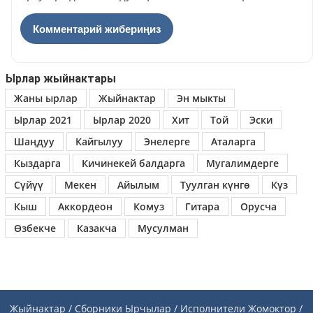
Ырлар жыйнактары
Жаны ырлар
Жыйнактар
Эн мыкты
Ырлар 2021
Ырлар 2020
Хит
Той
Эски
Шаңдуу
Кайгылуу
Энелерге
Аталарга
Кыздарга
Кичинекей балдарга
Мугалимдерге
Сүйүү
Мекен
Айылым
Туулган күнгө
Күз
Кыш
Аккордеон
Комуз
Гитара
Орусча
Өзбекче
Казакча
Мусулман
Жыйнактар / Сборники
Ырчылар / Исполнители
Жомоктор /