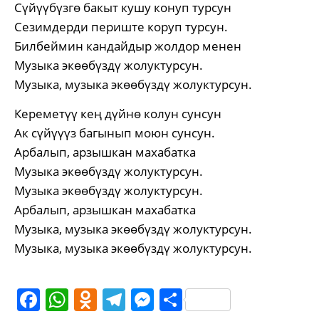
Сүйүүбүзгө бакыт кушу конуп турсун
Сезимдерди периште коруп турсун.
Билбеймин кандайдыр жолдор менен
Музыка экөөбүздү жолуктурсун.
Музыка, музыка экөөбүздү жолуктурсун.
Кереметүү кең дүйнө колун сунсун
Ак сүйүүүз багынып моюн сунсун.
Арбалып, арзышкан махабатка
Музыка экөөбүздү жолуктурсун.
Музыка экөөбүздү жолуктурсун.
Арбалып, арзышкан махабатка
Музыка, музыка экөөбүздү жолуктурсун.
Музыка, музыка экөөбүздү жолуктурсун.
Facebook
WhatsApp
Odnoklassniki
Telegram
Messenger
Share