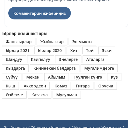
Ырлар жыйнактары
Жаны ырлар
Жыйнактар
Эн мыкты
Ырлар 2021
Ырлар 2020
Хит
Той
Эски
Шаңдуу
Кайгылуу
Энелерге
Аталарга
Кыздарга
Кичинекей балдарга
Мугалимдерге
Сүйүү
Мекен
Айылым
Туулган күнгө
Күз
Кыш
Аккордеон
Комуз
Гитара
Орусча
Өзбекче
Казакча
Мусулман
Жыйнактар / Сборники
Ырчылар / Исполнители
Жомоктор /