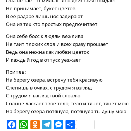
Она не тает от милых слов действия ожидает
Не принимает, букет цветов
В её радаре лишь нос задирают
Она из тех кто простых предпочитает
Она себе босс к людям вежлива
Не таит плохих слов и всех сразу прощает
Ведь она нежна как любви цветок
И каждый год в отпуск уезжает
Припев:
На берегу озера, встречу тебя красивую
Слепишь в очках, с трудом я взгляд
С трудом я взгляд твой словлю
Солнце ласкает твое тело, тело и тянет, тянет мою
На берегу озера потянула, потянула ты душу мою
Facebook
WhatsApp
Odnoklassniki
Telegram
Messenger
Share