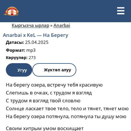
Кыргызча ырлар
»
Anarbai
Anarbai х KeL — На Берегу
Датасы:
25.04.2025
Формат:
mp3
Көрүүлөр:
273
Жүктөп алуу
Угуу
На берегу озера, встречу тебя красивую
Слепишь в очках, с трудом я взгляд
С трудом я взгляд твой словлю
Солнце ласкает твое тело, тело и тянет, тянет мою
На берегу озера потянула, потянула ты душу мою
Своим хитрым умом восхищает