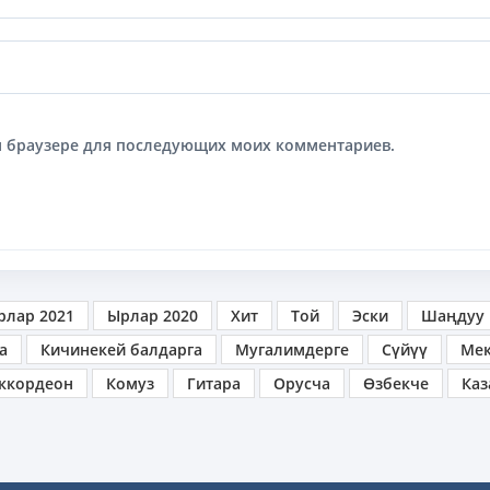
том браузере для последующих моих комментариев.
рлар 2021
Ырлар 2020
Хит
Той
Эски
Шаңдуу
а
Кичинекей балдарга
Мугалимдерге
Сүйүү
Ме
ккордеон
Комуз
Гитара
Орусча
Өзбекче
Каз