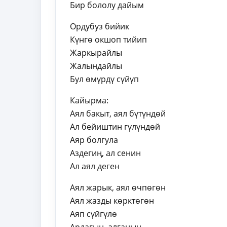
Бир бололу дайым
Ордубуз бийик
Күнгө окшоп тийип
Жаркырайлы
Жалындайлы
Бул өмүрдү сүйүп
Кайырма:
Аял бакыт, аял бүтүндөй
Ал бейиштин гүлүндөй
Аяр болгула
Аздегиң, ал сенин
Ал аял деген
Аял жарык, аял өчпөгөн
Аял жазды көрктөгөн
Аяп сүйгүлө