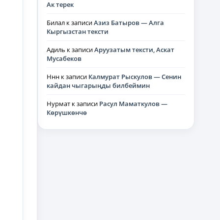
Ак терек
Билал
к записи
Азиз Батыров — Алга
Кыргызстан тексти
Адиль
к записи
Аруузатым тексти, Аскат
Мусабеков
Ннн
к записи
Калмурат Рыскулов — Сенин
кайдан чыгарыңды билбеймин
Нурмат
к записи
Расул Маматкулов —
Көрүшкөнчө