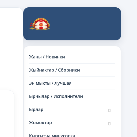
Жаны / Новинки
Жыйнактар / Сборники
Эн мыкты / Лучшая
Ырчылар / Исполнители
раскрыть
Ырлар
дочернее
меню
раскрыть
Жомоктор
дочернее
меню
Кыргызча минусовка