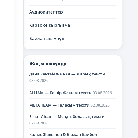
Аудиокитептер
Караоке кыргызча
Байланыш үчүн
Жаңы кошулду
Дана Кентай & BAXA — Жарық тексти
03.08.2026
ALHAM — Кешір Жаным тексти
03.08.2026
META TEAM — Таласым тексти
02.08.2026
Ernar Aidar — Мендік боласың тексти
02.08.2026
Калыс Жакыпов & Біржан Байбол —