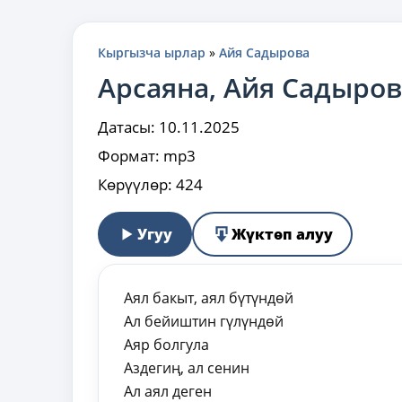
Кыргызча ырлар
»
Айя Садырова
Арсаяна, Айя Садыров
Датасы:
10.11.2025
Формат:
mp3
Көрүүлөр:
424
Угуу
Жүктөп алуу
Аял бакыт, аял бүтүндөй
Ал бейиштин гүлүндөй
Аяр болгула
Аздегиң, ал сенин
Ал аял деген