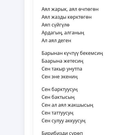
Аял жарык, аял өчпөгөн
Аял жазды көрктөгөн
Аяп сүйгүлө
Ардагың, алганың
Ал аял деген
Барынан күчтүү бекемсиң
Баарына жетесиң
Сен такыр унутпа
Сен эне экениң
Сен барктуусуң
Сен бактысың
Сен ал аял жакшысың
Сен таттуусуң
Сен сулуу аккуусуң
Бирибизди сүрөп