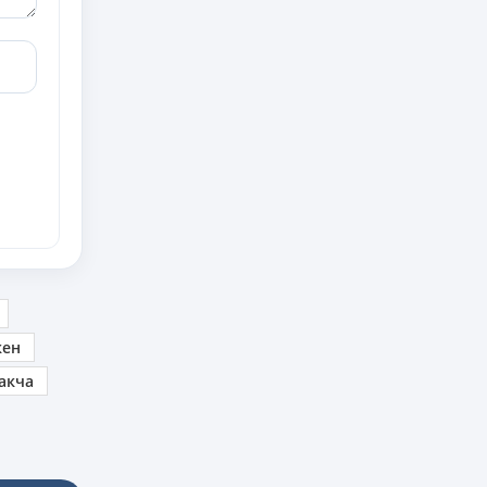
кен
акча