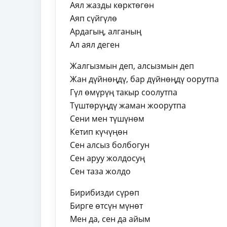
Аял жазды көрктөгөн
Аяп сүйгүлө
Ардагың, алганың
Ал аял деген
Жалгызмын деп, алсызмын деп
Жан дүйнөңдү, бар дүйнөңдү оорутпа
Гүл өмүрүң такыр соолутпа
Түштөрүңдү жаман жоорутпа
Сени мен түшүнөм
Кетип күчүңөн
Сен алсыз болбогун
Сен аруу жолдосуң
Сен таза жолдо
Бирибизди сүрөп
Бирге өтсүн мүнөт
Мен да, сен да айым