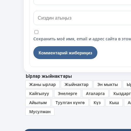
Сохранить моё имя, email и адрес сайта в э
Ырлар жыйнактары
Жаны ырлар
Жыйнактар
Эн мыкты
Ы
Кайгылуу
Энелерге
Аталарга
Кыздарг
Айылым
Туулган күнгө
Күз
Кыш
А
Мусулман