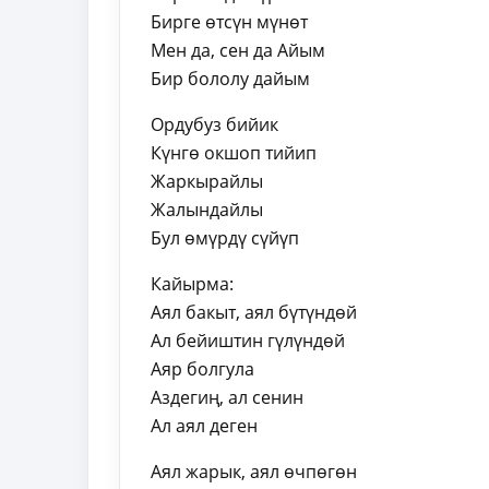
Бирге өтсүн мүнөт
Мен да, сен да Айым
Бир бололу дайым
Ордубуз бийик
Күнгө окшоп тийип
Жаркырайлы
Жалындайлы
Бул өмүрдү сүйүп
Кайырма:
Аял бакыт, аял бүтүндөй
Ал бейиштин гүлүндөй
Аяр болгула
Аздегиң, ал сенин
Ал аял деген
Аял жарык, аял өчпөгөн