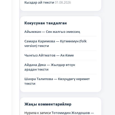
Кыздар ай тексти
01.08.2026
Кокусунан тандалган
Айымжан — Сен жалгыз эмессиң
Самара Каримова — Күтмөкмүн (folk
version) тексти
Чынгыз Айтматов — Ак-Кеме
Айдана Дека — Жылдар өтсүн
арадан тексти
Шахра Талипова — Көзүңдөгү керемет
тексти
Жаңы комментарийлер
Нурила
к записи
Тотомидин Жолдошов —