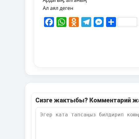
Ардагың, алганың
Ал аял деген
Facebook
WhatsApp
Odnoklassni
Telegram
Messen
Shar
Сизге жактыбы? Комментарий 