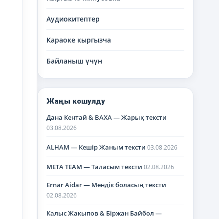
Аудиокитептер
Караоке кыргызча
Байланыш үчүн
Жаңы кошулду
Дана Кентай & BAXA — Жарық тексти
03.08.2026
ALHAM — Кешір Жаным тексти
03.08.2026
META TEAM — Таласым тексти
02.08.2026
Ernar Aidar — Мендік боласың тексти
02.08.2026
Калыс Жакыпов & Біржан Байбол —