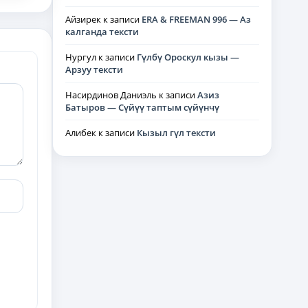
Айзирек
к записи
ERA & FREEMAN 996 — Аз
калганда тексти
Нургул
к записи
Гүлбү Ороскул кызы —
Арзуу тексти
Насирдинов Даниэль
к записи
Азиз
Батыров — Сүйүү таптым сүйүнчү
Алибек
к записи
Кызыл гүл тексти