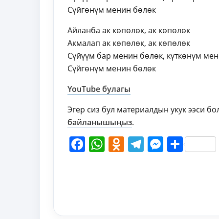
Сүйгөнүм менин бөлөк
Айланба ак көпөлөк, ак көпөлөк
Акмалап ак көпөлөк, ак көпөлөк
Сүйүүм бар менин бөлөк, күткөнүм ме
Сүйгөнүм менин бөлөк
YouTube булагы
Эгер сиз бул материалдын укук ээси б
байланышыңыз
.
Facebook
WhatsApp
Odnoklassni
Telegram
Messen
Shar