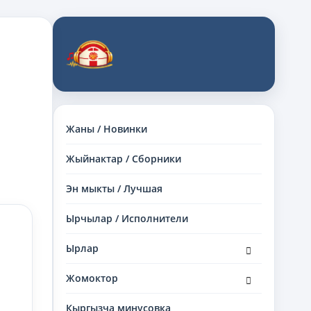
Жаны / Новинки
Жыйнактар / Сборники
Эн мыкты / Лучшая
Ырчылар / Исполнители
раскрыть
Ырлар
дочернее
меню
раскрыть
Жомоктор
дочернее
меню
Кыргызча минусовка