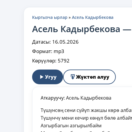
Кыргызча ырлар
»
Асель Кадырбекова
Асель Кадырбекова —
Датасы:
16.05.2026
Формат:
mp3
Көрүүлөр:
5792
Угуу
Жүктөп алуу
Аткаруучу:
Асель Кадырбекова
Түшүнсөң сени сүйүп жакшы көрө алб
Түшүнчү мени кечир көңүл бөлө алба
Азгырбагын азгырылбайм