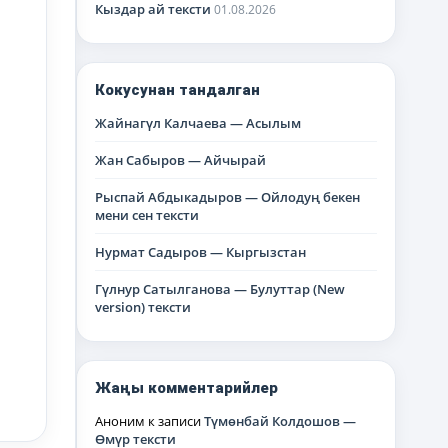
Кыздар ай тексти
01.08.2026
Кокусунан тандалган
Жайнагүл Калчаева — Асылым
Жан Сабыров — Айчырай
Рыспай Абдыкадыров — Ойлодуң бекен
мени сен тексти
Нурмат Садыров — Кыргызстан
Гүлнур Сатылганова — Булуттар (New
version) тексти
Жаңы комментарийлер
Аноним
к записи
Түмөнбай Колдошов —
Өмүр тексти