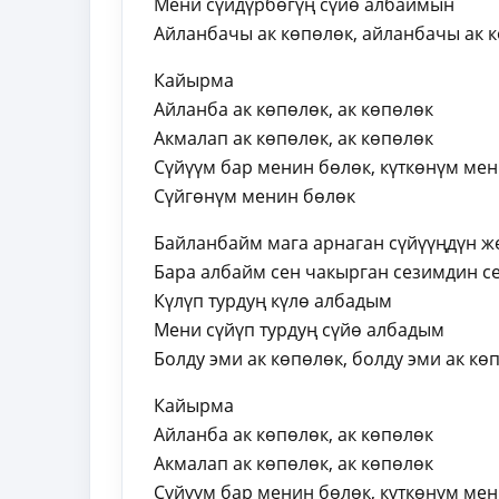
Мени сүйдүрбөгүң сүйө албаймын
Айланбачы ак көпөлөк, айланбачы ак 
Кайырма
Айланба ак көпөлөк, ак көпөлөк
Акмалап ак көпөлөк, ак көпөлөк
Сүйүүм бар менин бөлөк, күткөнүм ме
Сүйгөнүм менин бөлөк
Байланбайм мага арнаган сүйүүңдүн ж
Бара албайм сен чакырган сезимдин с
Күлүп турдуң күлө албадым
Мени сүйүп турдуң сүйө албадым
Болду эми ак көпөлөк, болду эми ак кө
Кайырма
Айланба ак көпөлөк, ак көпөлөк
Акмалап ак көпөлөк, ак көпөлөк
Сүйүүм бар менин бөлөк, күткөнүм ме