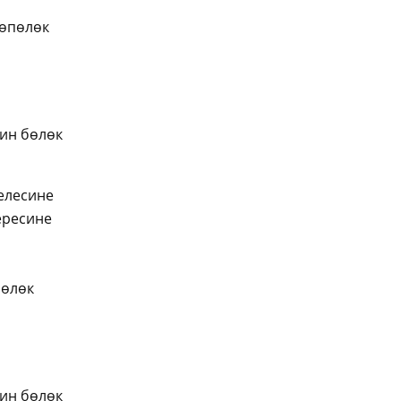
көпөлөк
нин бөлөк
елесине
ересине
пөлөк
нин бөлөк