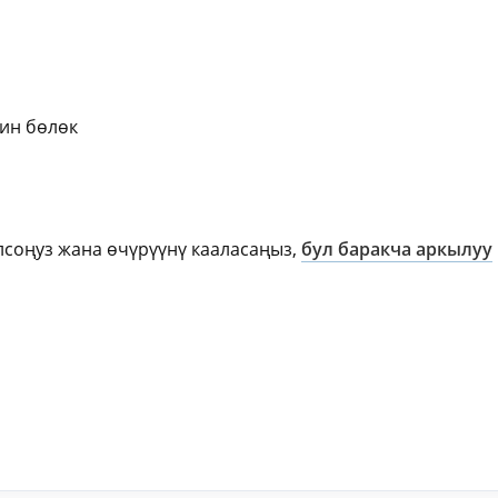
нин бөлөк
олсоңуз жана өчүрүүнү кааласаңыз,
бул баракча аркылуу
ki
ger
e