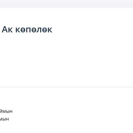
 Ак көпөлөк
аймын
ймын