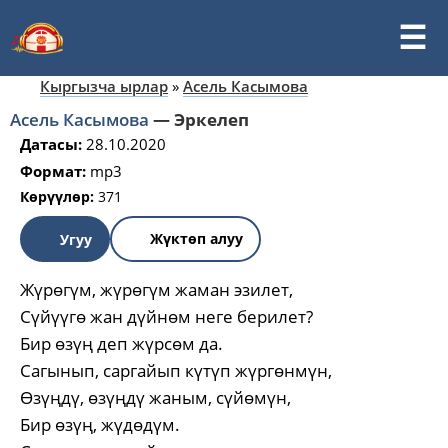
Кыргызча ырлар
»
Асель Касымова
Асель Касымова
—
Эркелеп
Датасы:
28.10.2020
Формат:
mp3
Көрүүлөр:
371
Жүктөп алуу
Угуу
Жүрөгүм, жүрөгүм жаман эзилет,
Сүйүүгө жан дүйнөм неге берилет?
Бир өзүң деп жүрсөм да.
Сагынып, саргайып күтүп жүргөнмүн,
Өзүңдү, өзүңдү жаным, сүйөмүн,
Бир өзүң, жүдөдүм.