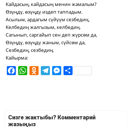
Кайдасың, кайдасың менин жамалым?
Өзүңдү, өзүңдү издеп таппадым.
Асылым, ардагым сүйүүм сезбедиң,
Келбедиң жалгызым, келбедиң.
Сагынып, саргайып сен деп жүрсөм да,
Өзүңдү, өзүңдү жаным, сүйсөм да,
Сезбедиң, сезбедиң.
Кайырма:
Facebook
WhatsApp
Odnoklassniki
Telegram
Messenger
Share
Сизге жактыбы? Комментарий
жазыңыз