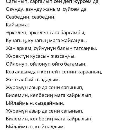
Сагынып, саргайып сен деп жүрсөм да,
Өзүңдү, өзүңдү жаным, сүйсөм да,
Сезбедиң, сезбедиң.
Кайырма:
Эркелеп, эркелеп сага барсамбы,
Кучагың, кучагың мага жайсаңчы.
Жан эркем, сүйүүнүн балын татсаңчы,
Жүрөктүн кусасын жазсаңчы.
Ойлонуп, ойлонуп ойго батамын,
Көз алдымдан кетпейт сенин карааның,
Жете албай сыздадым.
Жүрөмүн азыр да сени сагынып,
Билемин, келбесиң мага кайрылып,
Ыйлаймын, сыздаймын.
Жүрөмүн азыр да сени сагынып,
Билемин, келбесиң мага кайрылып,
Ыйлаймын, кыйналдым.