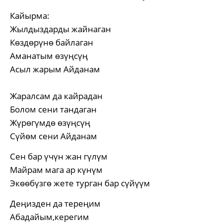
Кайырма:
Жылдыздарды жайнаган
Көздөрүнө байлаган
Аманатым өзүңсүң
Асыл жарым Айданам
Жаралсам да кайрадан
Болом сени тандаган
Жүрөгүмдө өзүңсүң
Сүйөм сени Айданам
Сен бар үчүн жан гүлүм
Майрам мага ар күнүм
Экөөбүзгө жете турган бар сүйүүм
Деңизден да тереңим
Абадайым,керегим