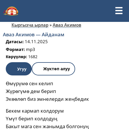
Кыргызча ырлар
»
Аваз Акимов
Аваз Акимов — Айданам
Датасы:
14.11.2025
Формат:
mp3
Көрүүлөр:
1682
Жүктөп алуу
Угуу
Өмүрүмө сен келип
Жүрөгүмө дем берип
Экөөлөп биз эмнелерди жеңбедик
Бекем кармап колдорум
Үмүт берип колдодуң
Бакыт мага сен жанымда болгонуң