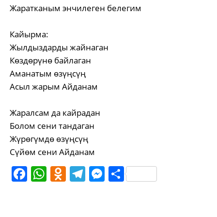
Жаратканым энчилеген белегим
Кайырма:
Жылдыздарды жайнаган
Көздөрүнө байлаган
Аманатым өзүңсүң
Асыл жарым Айданам
Жаралсам да кайрадан
Болом сени тандаган
Жүрөгүмдө өзүңсүң
Сүйөм сени Айданам
Facebook
WhatsApp
Odnoklassniki
Telegram
Messenger
Share