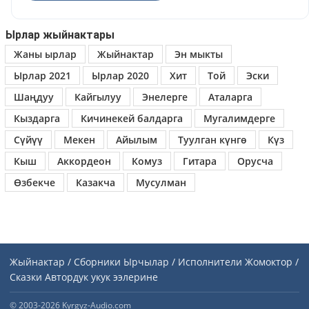
Ырлар жыйнактары
Жаны ырлар
Жыйнактар
Эн мыкты
Ырлар 2021
Ырлар 2020
Хит
Той
Эски
Шаңдуу
Кайгылуу
Энелерге
Аталарга
Кыздарга
Кичинекей балдарга
Мугалимдерге
Сүйүү
Мекен
Айылым
Туулган күнгө
Күз
Кыш
Аккордеон
Комуз
Гитара
Орусча
Өзбекче
Казакча
Мусулман
Жыйнактар / Сборники
Ырчылар / Исполнители
Жомоктор /
Сказки
Автордук укук ээлерине
© 2003-2026 Kyrgyz-Audio.com