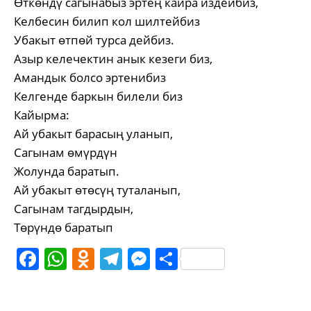
Өткөндү сагынабыз эртең кайра издейбиз,
Келбесин билип кол шилтейбиз
Убакыт өтпөй турса дейбиз.
Азыр келечектин анык кезеги биз,
Амандык болсо эртенибиз
Келгенде баркын билели биз
Кайырма:
Ай убакыт барасың уланып,
Сагынам өмүрдүн
Жолунда баратып.
Ай убакыт өтөсүң туталанып,
Сагынам тагдырдын,
Төрүндө баратып
Facebook
WhatsApp
Odnoklassniki
Telegram
Messenger
Share