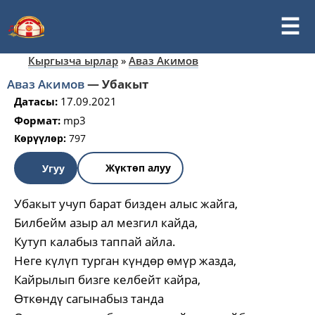
Кыргызча ырлар
»
Аваз Акимов
Аваз Акимов
—
Убакыт
Датасы:
17.09.2021
Формат:
mp3
Көрүүлөр:
797
Жүктөп алуу
Угуу
Убакыт учуп барат бизден алыс жайга,
Билбейм азыр ал мезгил кайда,
Кутуп калабыз таппай айла.
Неге күлүп турган күндөр өмүр жазда,
Кайрылып бизге келбейт кайра,
Өткөндү сагынабыз танда