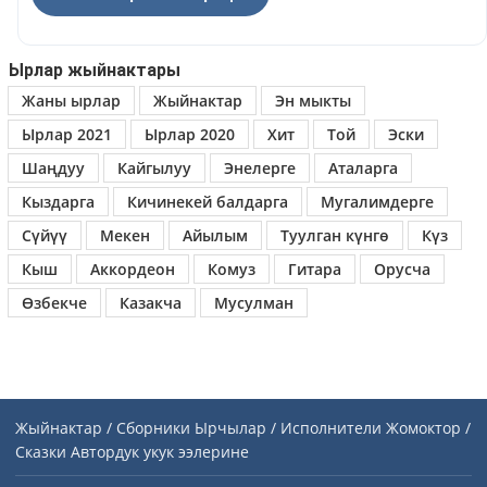
Ырлар жыйнактары
Жаны ырлар
Жыйнактар
Эн мыкты
Ырлар 2021
Ырлар 2020
Хит
Той
Эски
Шаңдуу
Кайгылуу
Энелерге
Аталарга
Кыздарга
Кичинекей балдарга
Мугалимдерге
Сүйүү
Мекен
Айылым
Туулган күнгө
Күз
Кыш
Аккордеон
Комуз
Гитара
Орусча
Өзбекче
Казакча
Мусулман
Жыйнактар / Сборники
Ырчылар / Исполнители
Жомоктор /
Сказки
Автордук укук ээлерине