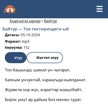
Кыргызча ырлар
»
Байтур
Байтур — Тоо тектириндеги ый
Датасы:
05.10.2024
Формат:
mp3
Көрүүлөр:
152
Жүктөп алуу
Угуу
Тоо башында, шамал үн чыгарат,
Калкым унчукпай, караңгыда кыялданат.
Жүрөктө оор жүк, жараттар жазылбайт,
Бирок үмүт ар дайым биз менен турат.