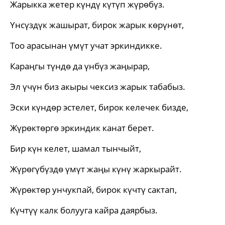
Жарыкка жетер күндү күтүп жүрөбүз.
Үнсүздүк жашырат, бирок жарык көрүнөт,
Тоо арасынан үмүт учат эркиндикке.
Караңгы түндө да үнбүз жаңырар,
Эл үчүн биз акыры чексиз жарык табабыз.
Эски күндөр эстелет, бирок келечек бизде,
Жүрөктөргө эркиндик канат берет.
Бир күн келет, шамал тынчыйт,
Жүрөгүбүздө үмүт жаңы күнү жаркырайт.
Жүрөктөр унчукпай, бирок күчтү сактап,
Күчтүү калк болууга кайра даярбыз.