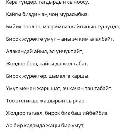
Кара түндөр, тагдырдын сыноосу,
Кайгы биздин эң чоң мурасыбыз.
Бийик тоолор, мээримсиз кайгынын түшүндө,
Бирок жүрөктө үмүт – аны эч ким алалбайт.
Алакандай айыл, эл унчукпайт,
Жолдор бош, кайгы да жол табат.
Бирок жүрөктөр, шамалга каршы,
Үмүт менен жарышат, эч качан таштабайт.
Тоо этегинде жашырын сырлар,
Жолдор татаал, бирок биз баш ийбейбиз.
Ар бир кадамда жаңы бир үмүт,