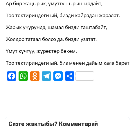
Ар бир жаңырык, үмүттүн ырын ырдайт,
Тоо тектириндеги ый, бизди кайрадан жаралат.
Жарык учурунда, шамал бизди таштабайт,
Жолдор татаал болсо да, бизди узатат.
Үмүт күчтүү, жүрөктөр бекем,
Тоо тектириндеги ый, биз менен дайым кала берет
Facebook
WhatsApp
Odnoklassniki
Telegram
Messenger
Share
Сизге жактыбы? Комментарий