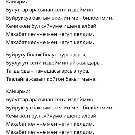
Кайырма:
Булуттар арасынан сени издеймин,
Буйруксуз бактым экенин мен билбепмин.
Кечиккен бул сүйүүмө ишене албай,
Махабат көлүнө мен чөгүп келдим.
Махабат көлүнө мен чөгүп келдим.
Буйругу бөлөк болуп турса дагы,
Буулугуп сени издеймин ай-жылдары.
Тагдырдын тамашасы арсыз тура,
Таалайга жазып койгон бакыт мына.
Кайырма:
Булуттар арасынан сени издеймин,
Буйруксуз бактым экенин мен билбепмин.
Кечиккен бул сүйүүмө ишене албай,
Махабат көлүнө мен чөгүп келдим.
Махабат көлүнө мен чөгүп келдим.