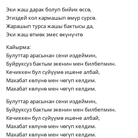
Эки жаш дарак болуп бийик өссө,
Эгиздей кол кармашып өмүр сүрсө.
Жарашып турса жашы бактысы да,
Эки жаш өтмөк эмес өкүнүчтө
Кайырма:
Булуттар арасынан сени издеймин,
Буйруксуз бактым экенин мен билбепмин.
Кечиккен бул сүйүүмө ишене албай,
Махабат көлүнө мен чөгүп келдим.
Махабат көлүнө мен чөгүп келдим.
Булуттар арасынан сени издеймин,
Буйруксуз бактым экенин мен билбепмин.
Кечиккен бул сүйүүмө ишене албай,
Махабат көлүнө мен чөгүп келдим.
Махабат көлүнө мен чөгүп келдим.