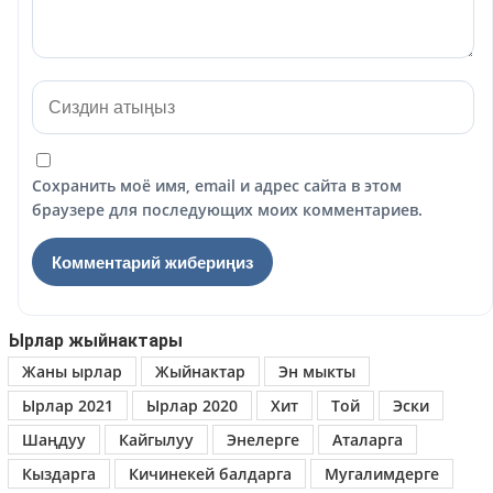
Сохранить моё имя, email и адрес сайта в этом
браузере для последующих моих комментариев.
Ырлар жыйнактары
Жаны ырлар
Жыйнактар
Эн мыкты
Ырлар 2021
Ырлар 2020
Хит
Той
Эски
Шаңдуу
Кайгылуу
Энелерге
Аталарга
Кыздарга
Кичинекей балдарга
Мугалимдерге