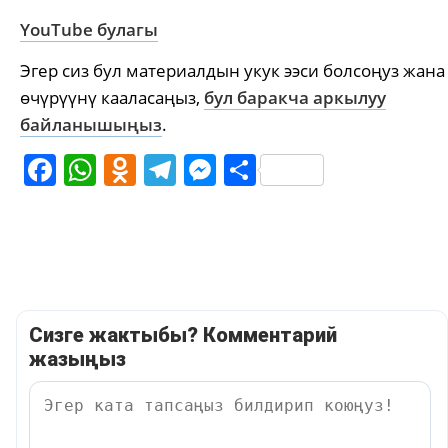
YouTube булагы
Эгер сиз бул материалдын укук ээси болсоңуз жана
өчүрүүнү кааласаңыз,
бул баракча аркылуу
байланышыңыз
.
Facebook
WhatsApp
Odnoklassniki
Telegram
Messenger
Share
Сизге жактыбы? Комментарий
жазыңыз