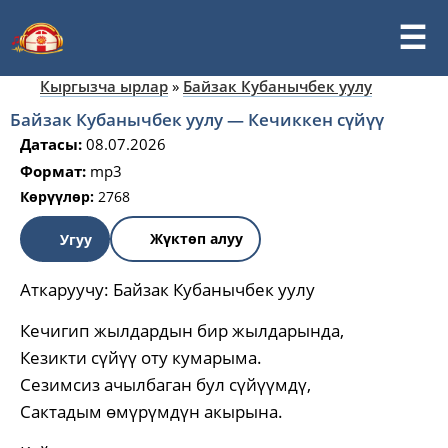
Кыргызча ырлар
»
Байзак Кубанычбек уулу
Байзак Кубанычбек уулу — Кечиккен сүйүү
Датасы:
08.07.2026
Формат:
mp3
Көрүүлөр:
2768
Жүктөп алуу
Угуу
Аткаруучу:
Байзак Кубанычбек уулу
Кечигип жылдардын бир жылдарында,
Кезикти сүйүү оту кумарыма.
Сезимсиз ачылбаган бул сүйүүмдү,
Сактадым өмүрүмдүн акырына.