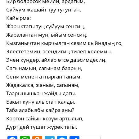
Бир болбосок мейли, ардагым,
Сүйүүм жашайт туу тутунган.
Кайырма:
Жарыктагы туң сүйүүм сенсиң,
Жараланган муң, ыйым сенсиң.
Кызганычтан кырчылган сезим кыйнадың го,
Элестетемин, эсендигиң тилеп келемин.
Эчен күндөр, айлар өтсө да эсимдесиң.
Сагынамын, сагынам баарын,
Сени менен аттырган таңым.
Жадакалса, жаным, сагынам,
Таарынышкан жайды дагы.
Бакыт күнү алыстап калды,
Таба алабызбы кайра аны?
Көргөн сайын көзүм артылып,
Дүрт дей түшөт жүрөк тагы.