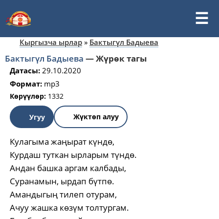
Кыргызча ырлар
»
Бактыгүл Бадыева
Бактыгүл Бадыева
—
Жүрөк тагы
Датасы:
29.10.2020
Формат:
mp3
Көрүүлөр:
1332
Жүктөп алуу
Угуу
Кулагыма жаңырат күндө,
Курдаш туткан ырларым түндө.
Андан башка аргам калбады,
Суранамын, ырдап бүтпө.
Амандыгың тилеп отурам,
Ачуу жашка көзүм толтургам.