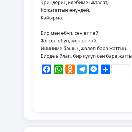
Эриндериң илебиме ыкталат,
Кожагаттын өңүндөй.
Кайырма:
Бир мен өбүп, сен өппөй,
Же сен өбүп, мен өппөй,
Ийиниме башың жөлөп бара жаттың.
Бирде ыйлап, бир күлүп сен бара жатт
Facebook
WhatsApp
Odnoklassni
Telegram
Messen
Shar