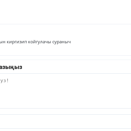
рын киргизип койгулачы сураныч
жазыңыз