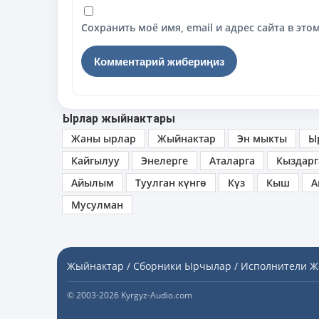
Сохранить моё имя, email и адрес сайта в э
Ырлар жыйнактары
Жаны ырлар
Жыйнактар
Эн мыкты
Ы
Кайгылуу
Энелерге
Аталарга
Кыздарг
Айылым
Туулган күнгө
Күз
Кыш
А
Мусулман
Жыйнактар / Сборники
Ырчылар / Исполнители
Ж
© 2003-2026 Kyrgyz-Audio.com