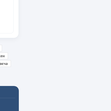
кен
акча