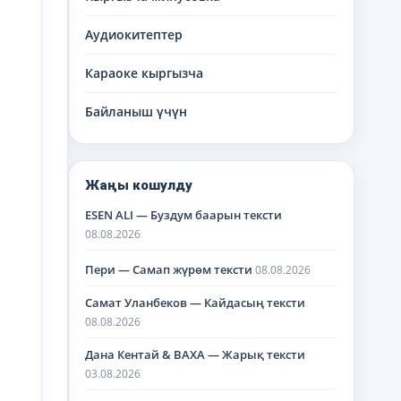
Аудиокитептер
Караоке кыргызча
Байланыш үчүн
Жаңы кошулду
ESEN ALI — Буздум баарын тексти
08.08.2026
Пери — Самап жүрөм тексти
08.08.2026
Самат Уланбеков — Кайдасың тексти
08.08.2026
Дана Кентай & BAXA — Жарық тексти
03.08.2026