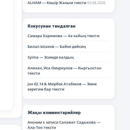
ALHAM — Кешір Жаным тексти
03.08.2026
Кокусунан тандалган
Самара Каримова — Ак кайың тексти
Билал Ысаков — Байке дейсиң
Syima — Эсимде калдың
Алихан, Иса Омүркулов — Кыргызстан
тексти
Jax 02.14 & Мирбек Атабеков — Эмне
керегим бар тексти
Жаңы комментарийлер
Аноним
к записи
Саламат Садыкова —
Ала-Тоо тексти