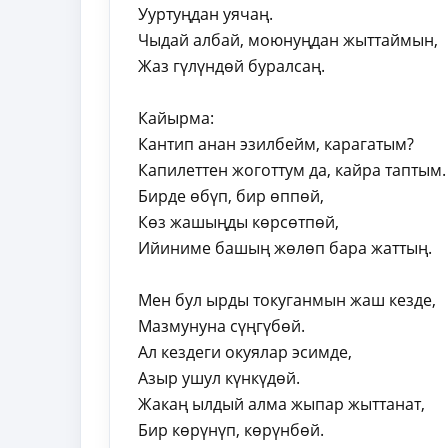
Ууртуңдан уячаң.
Чыдай албай, моюнуңдан жыттаймын,
Жаз гүлүндөй буралсаң.
Кайырма:
Кантип анан эзилбейм, карагатым?
Капилеттен жоготтум да, кайра таптым.
Бирде өбүп, бир өппөй,
Көз жашыңды көрсөтпөй,
Ийиниме башың жөлөп бара жаттың.
Мен бул ырды токуганмын жаш кезде,
Мазмунуна сүңгүбөй.
Ал кездеги окуялар эсимде,
Азыр ушул күнкүдөй.
Жакаң ылдый алма жыпар жыттанат,
Бир көрүнүп, көрүнбөй.