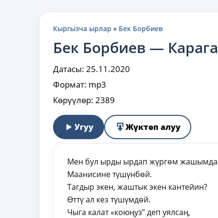
Кыргызча ырлар
»
Бек Борбиев
Бек Борбиев — Карага
Датасы:
25.11.2020
Формат:
mp3
Көрүүлөр:
2389
Угуу
Жүктөп алуу
Мен бул ырды ырдап жүргөм жашымда
Маанисине түшүнбөй.
Тагдыр экен, жаштык экен кантейин?
Өттү ал кез түшүмдөй.
Чыга калат «коюңуз” деп уялсаң,