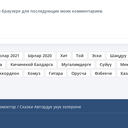
том браузере для последующих моих комментариев.
рлар 2021
Ырлар 2020
Хит
Той
Эски
Шаңдуу
а
Кичинекей балдарга
Мугалимдерге
Сүйүү
Ме
ккордеон
Комуз
Гитара
Орусча
Өзбекче
Каз
омоктор / Сказки
Автордук укук ээлерине