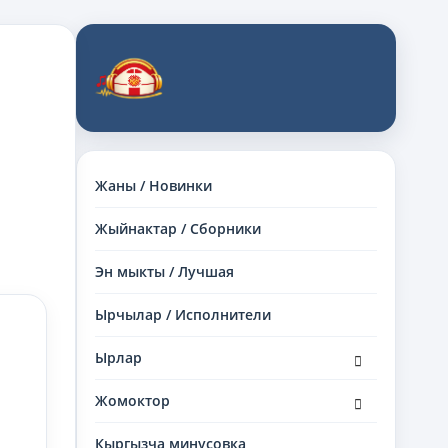
Жаны / Новинки
Жыйнактар / Сборники
Эн мыкты / Лучшая
Ырчылар / Исполнители
раскрыть
Ырлар
дочернее
меню
раскрыть
Жомоктор
дочернее
меню
Кыргызча минусовка