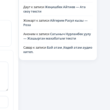
Даут
к записи
Жеңишбек Айтиев — Ата
сөзү тексти
Жомарт
к записи
Айгерим Расул кызы —
Роза
Аноним
к записи
Сагыныч Нурланбек уулу
— Жашырган махабатым тексти
Савар
к записи
Бай атам ,Кедей атам аудио
китеп.