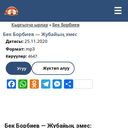
Кыргызча ырлар
»
Бек Борбиев
Бек Борбиев — Жубайың эмес
Датасы:
25.11.2020
Формат:
mp3
Көрүүлөр:
4647
Жүктөп алуу
Угуу
Facebook
WhatsApp
Odnoklassniki
Telegram
Messenger
Share
Бек Борбиев — Жубайың эмес: