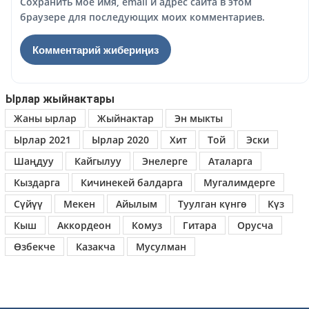
Сохранить моё имя, email и адрес сайта в этом
браузере для последующих моих комментариев.
Ырлар жыйнактары
Жаны ырлар
Жыйнактар
Эн мыкты
Ырлар 2021
Ырлар 2020
Хит
Той
Эски
Шаңдуу
Кайгылуу
Энелерге
Аталарга
Кыздарга
Кичинекей балдарга
Мугалимдерге
Сүйүү
Мекен
Айылым
Туулган күнгө
Күз
Кыш
Аккордеон
Комуз
Гитара
Орусча
Өзбекче
Казакча
Мусулман