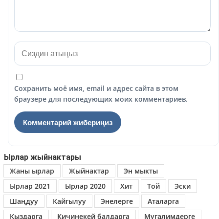
Сохранить моё имя, email и адрес сайта в этом
браузере для последующих моих комментариев.
Ырлар жыйнактары
Жаны ырлар
Жыйнактар
Эн мыкты
Ырлар 2021
Ырлар 2020
Хит
Той
Эски
Шаңдуу
Кайгылуу
Энелерге
Аталарга
Кыздарга
Кичинекей балдарга
Мугалимдерге