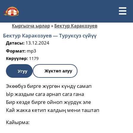
Кыргызча ырлар
»
Бектур Каракозуев
Бектур Каракозуев — Туруксуз сүйүү
Датасы:
13.12.2024
Формат:
mp3
Көрүүлөр:
1179
Жүктөп алуу
Угуу
Экөөбүз бирге жүргөн күндү самап
Ыр жаздым сага арнап сага гана
Бир кезде бирге ойноп жүрдүк эле
Кай жакка кетип калдың мени таштап
Кайырма: