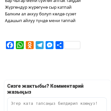
Бар чыгар мени сүйгөн аппак таңдай
Жүргөндүр жүрөгүнө сыр катпай
Балким ал аккуу болуп көлдө сүзөт
Адашып айлуу түндө мени таппай
Facebook
WhatsApp
Odnoklassniki
Telegram
Messenger
Share
Сизге жактыбы? Комментарий
жазыңыз