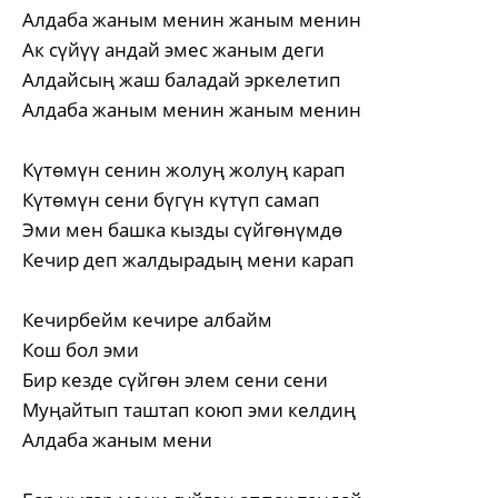
Алдаба жаным менин жаным менин
Ак сүйүү андай эмес жаным деги
Алдайсың жаш баладай эркелетип
Алдаба жаным менин жаным менин
Күтөмүн сенин жолуң жолуң карап
Күтөмүн сени бүгүн күтүп самап
Эми мен башка кызды сүйгөнүмдө
Кечир деп жалдырадың мени карап
Кечирбейм кечире албайм
Кош бол эми
Бир кезде сүйгөн элем сени сени
Муңайтып таштап коюп эми келдиң
Алдаба жаным мени