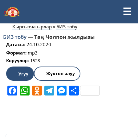
Кыргызча ырлар
»
БИЗ тобу
БИЗ тобу
—
Таң Чолпон жылдызы
Датасы:
24.10.2020
Формат:
mp3
Көрүүлөр:
1528
Жүктөп алуу
Угуу
Facebook
WhatsApp
Odnoklassniki
Telegram
Messenger
Share