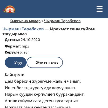
Кыргызча ырлар
»
Чырмаш Төрөбеков
Чырмаш Төрөбеков
—
Ырахмат сени сүйгөн
тагдырыма
Датасы:
24.10.2020
Формат:
mp3
Көрүүлөр:
98
Жүктөп алуу
Угуу
Кайырма:
Дем бересиң жүрөгүмө жалын чачып,
Ишенбесең жүрөгүмдү көрчү ачып.
Нарын суудай күрпүлдөп бууракандайт,
Аппак сүйүүм сага деген куса тартып.
Ырахмат сени сүйгөн тагдырыма,