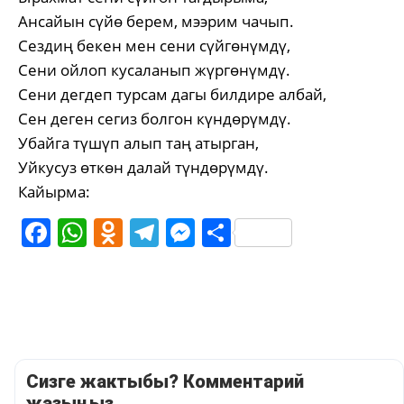
Ансайын сүйө берем, мээрим чачып.
Сездиң бекен мен сени сүйгөнүмдү,
Сени ойлоп кусаланып жүргөнүмдү.
Сени дегдеп турсам дагы билдире албай,
Сен деген сегиз болгон күндөрүмдү.
Убайга түшүп алып таң атырган,
Уйкусуз өткөн далай түндөрүмдү.
Кайырма:
Facebook
WhatsApp
Odnoklassniki
Telegram
Messenger
Share
Сизге жактыбы? Комментарий
жазыңыз