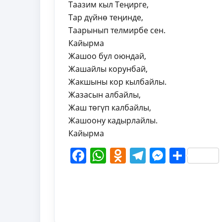
Таазим кыл Теңирге,
Тар дүйнө теңинде,
Таарынып телмирбе сен.
Кайырма
Жашоо бул оюндай,
Жашайлы корунбай,
Жакшыны кор кылбайлы.
Жазасын албайлы,
Жаш төгүп калбайлы,
Жашоону кадырлайлы.
Кайырма
Facebook
WhatsApp
Odnoklassni
Telegram
Messen
Shar