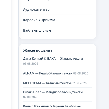
Аудиокитептер
Караоке кыргызча
Байланыш үчүн
Жаңы кошулду
Дана Кентай & BAXA — Жарық тексти
03.08.2026
ALHAM — Кешір Жаным тексти
03.08.2026
META TEAM — Таласым тексти
02.08.2026
Ernar Aidar — Мендік боласың тексти
02.08.2026
Калыс Жакыпов & Біржан Байбол —