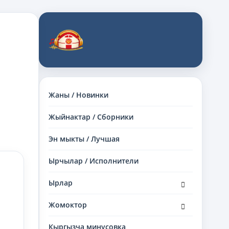
Жаны / Новинки
Жыйнактар / Сборники
Эн мыкты / Лучшая
Ырчылар / Исполнители
раскрыть
Ырлар
дочернее
меню
раскрыть
Жомоктор
дочернее
меню
Кыргызча минусовка