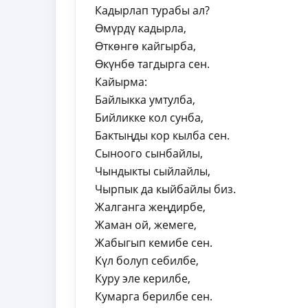
Кадырлап турабы ал?
Өмүрдү кадырла,
Өткөнгө кайгырба,
Өкүнбө тагдырга сен.
Кайырма:
Байлыкка умтулба,
Бийликке кол сунба,
Бактыңды кор кылба сен.
Сыноого сынбайлы,
Чындыкты сыйлайлы,
Чырпык да кыйбайлы биз.
Жалганга жеңдирбе,
Жаман ой, жемеге,
Жабыгып кемибе сен.
Күл болуп себилбе,
Куру эле керилбе,
Кумарга берилбе сен.