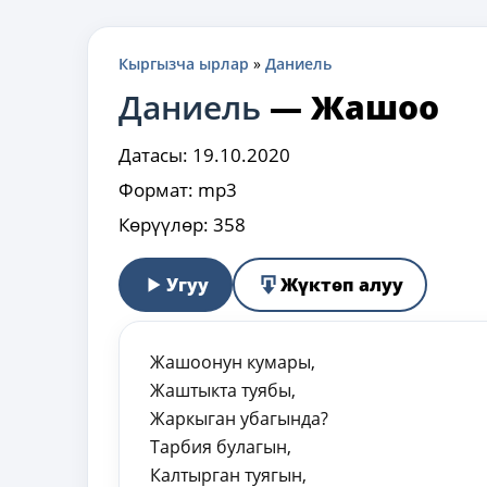
Кыргызча ырлар
»
Даниель
Даниель
—
Жашоо
Датасы:
19.10.2020
Формат:
mp3
Көрүүлөр:
358
Угуу
Жүктөп алуу
Жашоонун кумары,
Жаштыкта туябы,
Жаркыган убагында?
Тарбия булагын,
Калтырган туягын,