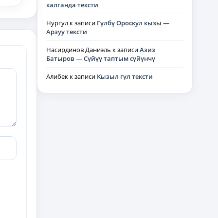
калганда тексти
Нургул
к записи
Гүлбү Ороскул кызы —
Арзуу тексти
Насирдинов Даниэль
к записи
Азиз
Батыров — Сүйүү таптым сүйүнчү
Алибек
к записи
Кызыл гүл тексти