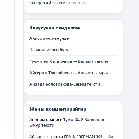
Кыздар ай тексти
01.08.2026
Кокусунан тандалган
Аңкоо аял жөнүндө
Чычкан менен бугу
Гүлжигит Сатыбеков — Балама тексти
Айгерим Токтобаева — Ашыктык ыры
Айзада Болотбекова-Сезим тексти
Жаңы комментарийлер
Аноним
к записи
Түмөнбай Колдошов —
Өмүр тексти
Айзирек
к записи
ERA & FREEMAN 996 — Аз