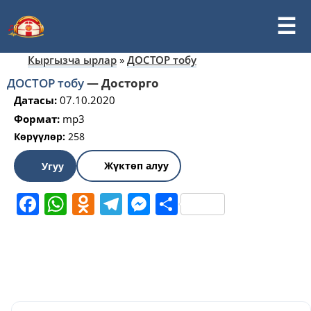
Кыргызча ырлар
»
ДОСТОР тобу
ДОСТОР тобу
—
Досторго
Датасы:
07.10.2020
Формат:
mp3
Көрүүлөр:
258
Жүктөп алуу
Угуу
Facebook
WhatsApp
Odnoklassniki
Telegram
Messenger
Share