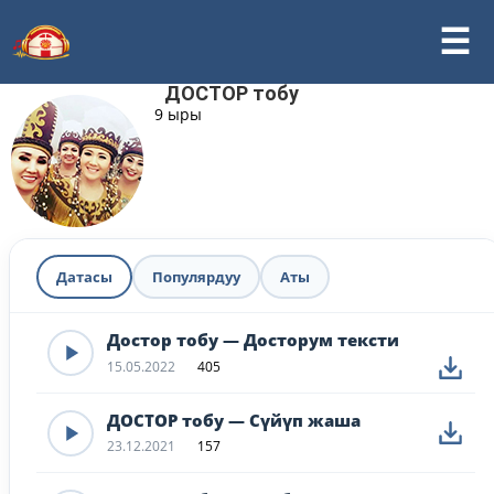
ДОСТОР тобу
9 ыры
Датасы
Популярдуу
Аты
Достор тобу — Досторум тексти
15.05.2022
405
ДОСТОР тобу — Сүйүп жаша
23.12.2021
157