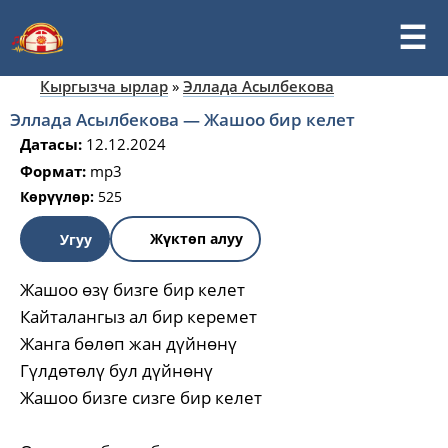
Кыргызча ырлар
»
Эллада Асылбекова
Эллада Асылбекова — Жашоо бир келет
Датасы:
12.12.2024
Формат:
mp3
Көрүүлөр:
525
Жүктөп алуу
Угуу
Жашоо өзү бизге бир келет
Кайталангыз ал бир керемет
Жанга бөлөп жан дүйнөнү
Гүлдөтөлү бул дүйнөнү
Жашоо бизге сизге бир келет