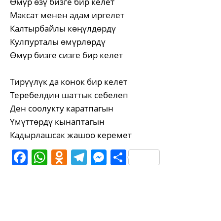
Өмүр өзү бизге бир келет
Максат менен адам иргелет
Калтырбайлы көңүлдөрдү
Кулпурталы өмүрлөрдү
Өмүр бизге сизге бир келет
Тирүүлүк да конок бир келет
Теребелдин шаттык себелеп
Ден соолукту каратпагын
Үмүттөрдү кынаптагын
Кадырлашсак жашоо керемет
Facebook
WhatsApp
Odnoklassniki
Telegram
Messenger
Share