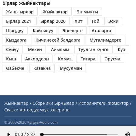
Ырлар жыйнактары
Жаны ырлар
Жыйнактар
Эн мыкты
Ырлар 2021
Ырлар 2020
Хит
Той
Эски
Шаңдуу
Кайгылуу
Энелерге
Аталарга
Кыздарга
Кичинекей балдарга
Мугалимдерге
Сүйүү
Мекен
Айылым
Туулган күнгө
Күз
Кыш
Аккордеон
Комуз
Гитара
Орусча
Өзбекче
Казакча
Мусулман
Жыйнактар / Сборники
Ырчылар / Исполнители
Жомоктор /
Сказки
Автордук укук ээлерине
© 2003-2026 Kyrgyz-Audio.com