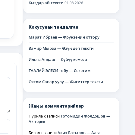
Кыздар ай тексти
01.08.2026
Кокусунан тандалган
Марат Ибраев — Фрунзенин оттору
Замир Мырза — Өзүң деп тексти
Ильяз Андаш — Сүйүү кемеси
ТААЛАЙ ЭЛЕСИ тобу — Секетим
Өктөм Сапар уулу — Жигиттер тексти
Жаңы комментарийлер
Нурила
к записи
Тотомидин Жолдошов —
Ак терек
Билал
к записи
Азиз Батыров — Алга