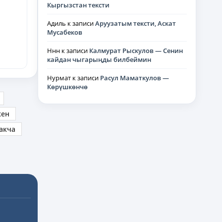
Кыргызстан тексти
Адиль
к записи
Аруузатым тексти, Аскат
Мусабеков
Ннн
к записи
Калмурат Рыскулов — Сенин
кайдан чыгарыңды билбеймин
Нурмат
к записи
Расул Маматкулов —
Көрүшкөнчө
кен
акча