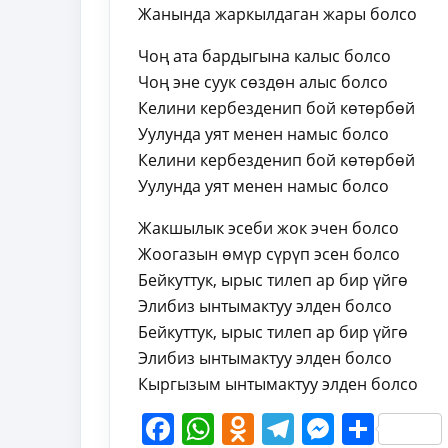
Жанында жаркылдаган жары болсо
Чоң ата бардыгына калыс болсо
Чоң эне суук сөздөн алыс болсо
Келини кербезденип бой көтөрбөй
Уулунда уят менен намыс болсо
Келини кербезденип бой көтөрбөй
Уулунда уят менен намыс болсо
Жакшылык эсеби жок эчен болсо
Жоогазын өмүр сүрүп эсен болсо
Бейкуттук, ырыс тилеп ар бир үйгө
Элибиз ынтымактуу элден болсо
Бейкуттук, ырыс тилеп ар бир үйгө
Элибиз ынтымактуу элден болсо
Кыргызым ынтымактуу элден болсо
Facebook
WhatsApp
Odnoklassni
Telegram
Messen
Shar