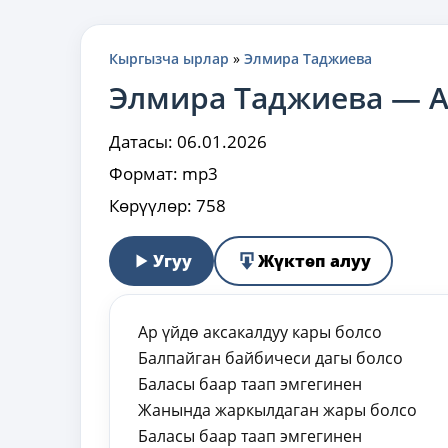
Кыргызча ырлар
»
Элмира Таджиева
Элмира Таджиева — А
Датасы:
06.01.2026
Формат:
mp3
Көрүүлөр:
758
Угуу
Жүктөп алуу
Ар үйдө аксакалдуу кары болсо
Балпайган байбичеси дагы болсо
Баласы баар таап эмгегинен
Жанында жаркылдаган жары болсо
Баласы баар таап эмгегинен