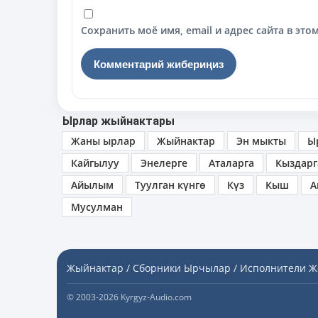
Сохранить моё имя, email и адрес сайта в э
Ырлар жыйнактары
Жаны ырлар
Жыйнактар
Эн мыкты
Ы
Кайгылуу
Энелерге
Аталарга
Кыздарг
Айылым
Туулган күнгө
Күз
Кыш
А
Мусулман
Жыйнактар / Сборники
Ырчылар / Исполнители
Ж
© 2003-2026 Kyrgyz-Audio.com