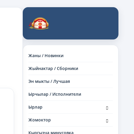
Жаны / Новинки
Жыйнактар / Сборники
Эн мыкты / Лучшая
Ырчылар / Исполнители
раскрыть
Ырлар
дочернее
меню
раскрыть
Жомоктор
дочернее
меню
Кыргызча минусовка