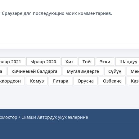
том браузере для последующих моих комментариев.
рлар 2021
Ырлар 2020
Хит
Той
Эски
Шаңдуу
а
Кичинекей балдарга
Мугалимдерге
Сүйүү
Ме
ккордеон
Комуз
Гитара
Орусча
Өзбекче
Каз
омоктор / Сказки
Автордук укук ээлерине