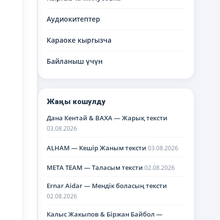
Аудиокитептер
Караоке кыргызча
Байланыш үчүн
Жаңы кошулду
Дана Кентай & BAXA — Жарық тексти
03.08.2026
ALHAM — Кешір Жаным тексти
03.08.2026
META TEAM — Таласым тексти
02.08.2026
Ernar Aidar — Мендік боласың тексти
02.08.2026
Калыс Жакыпов & Біржан Байбол —