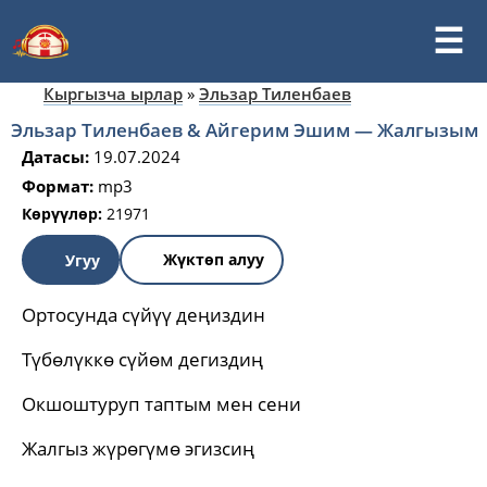
Кыргызча ырлар
»
Эльзар Тиленбаев
Эльзар Тиленбаев & Айгерим Эшим — Жалгызым
Датасы:
19.07.2024
Формат:
mp3
Көрүүлөр:
21971
Жүктөп алуу
Угуу
Ортосунда сүйүү деңиздин
Түбөлүккө сүйөм дегиздиң
Окшоштуруп таптым мен сени
Жалгыз жүрөгүмө эгизсиң