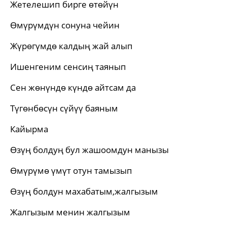
Жетелешип бирге өтөйүн
Өмүрүмдүн сонуна чейин
Жүрөгүмдө калдың жай алып
Ишенгеним сенсиң таянып
Сен жөнүндө күндө айтсам да
Түгөнбөсүн сүйүү баяным
Кайырма
Өзүң болдуң бул жашоомдун манызы
Өмүрүмө үмүт отун тамызып
Өзүң болдун махабатым,жалгызым
Жалгызым менин жалгызым