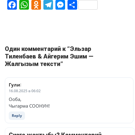
Facebook
WhatsApp
Odnoklassniki
Telegram
Messenger
Share
Один комментарий к “Эльзар
Тиленбаев & Айгерим Эшим —
Жалгызым тексти”
Гули
:
16.08.2025 в 06:02
Ооба,
Чыгарма СООНУН!
Reply