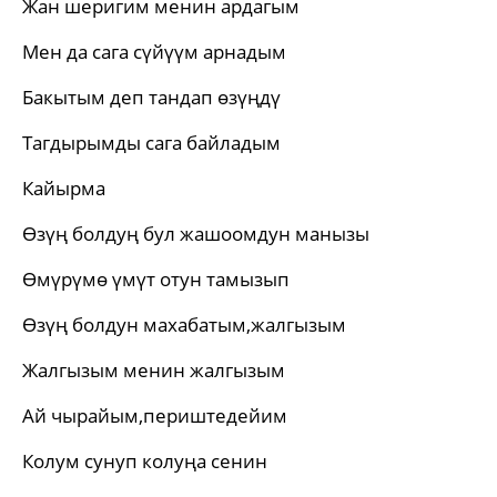
Жан шеригим менин ардагым
Мен да сага сүйүүм арнадым
Бакытым деп тандап өзүңдү
Тагдырымды сага байладым
Кайырма
Өзүң болдуң бул жашоомдун манызы
Өмүрүмө үмүт отун тамызып
Өзүң болдун махабатым,жалгызым
Жалгызым менин жалгызым
Ай чырайым,периштедейим
Колум сунуп колуңа сенин