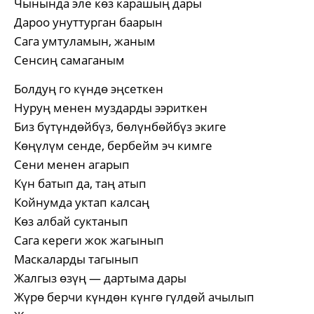
Чынында эле көз карашың дары
Дароо унуттурган баарын
Сага умтуламын, жаным
Сенсиң самаганым
Болдуң го күндө эңсеткен
Нуруң менен муздарды ээриткен
Биз бүтүндөйбүз, бөлүнбөйбүз экиге
Көңүлүм сенде, бербейм эч кимге
Сени менен агарып
Күн батып да, таң атып
Койнумда уктап калсаң
Көз албай суктанып
Сага кереги жок жагынып
Маскаларды тагынып
Жалгыз өзүң — дартыма дары
Жүрө берчи күндөн күнгө гүлдөй ачылып