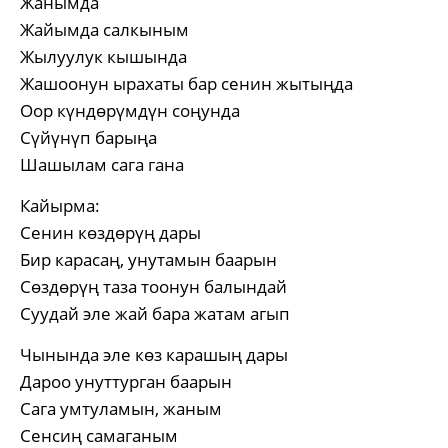
Жанымда
Жайымда салкыным
Жылуулук кышында
Жашоонун ырахаты бар сенин жытыңда
Оор күндөрүмдүн соңунда
Сүйүнүп барыңа
Шашылам сага гана
Кайырма:
Сенин көздөрүң дары
Бир карасаң, унутамын баарын
Сөздөрүң таза тоонун балындай
Суудай эле жай бара жатам агып
Чынында эле көз карашың дары
Дароо унуттурган баарын
Сага умтуламын, жаным
Сенсиң самаганым