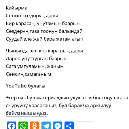
Кайырма:
Сенин көздөрүң дары
Бир карасаң, унутамын баарын
Сөздөрүң таза тоонун балындай
Суудай эле жай бара жатам агып
Чынында эле көз карашың дары
Дароо унуттурган баарын
Сага умтуламын, жаным
Сенсиң самаганым
YouTube булагы
Эгер сиз бул материалдын укук ээси болсоңуз жана
өчүрүүнү кааласаңыз,
бул баракча аркылуу
байланышыңыз
.
Facebook
WhatsApp
Odnoklassniki
Telegram
Messenger
Share