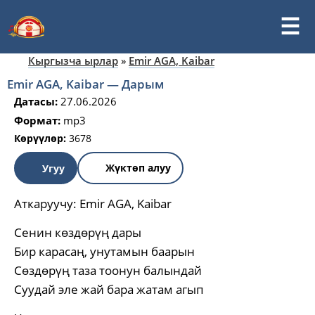
Кыргызча ырлар
»
Emir AGA, Kaibar
Emir AGA, Kaibar — Дарым
Датасы:
27.06.2026
Формат:
mp3
Көрүүлөр:
3678
Жүктөп алуу
Угуу
Аткаруучу:
Emir AGA, Kaibar
Сенин көздөрүң дары
Бир карасаң, унутамын баарын
Сөздөрүң таза тоонун балындай
Суудай эле жай бара жатам агып