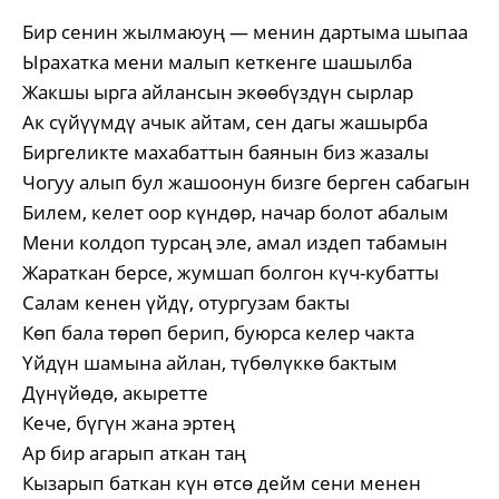
Бир сенин жылмаюуң — менин дартыма шыпаа
Ырахатка мени малып кеткенге шашылба
Жакшы ырга айлансын экөөбүздүн сырлар
Ак сүйүүмдү ачык айтам, сен дагы жашырба
Биргеликте махабаттын баянын биз жазалы
Чогуу алып бул жашоонун бизге берген сабагын
Билем, келет оор күндөр, начар болот абалым
Мени колдоп турсаң эле, амал издеп табамын
Жараткан берсе, жумшап болгон күч-кубатты
Салам кенен үйдү, отургузам бакты
Көп бала төрөп берип, буюрса келер чакта
Үйдүн шамына айлан, түбөлүккө бактым
Дүнүйөдө, акыретте
Кече, бүгүн жана эртең
Ар бир агарып аткан таң
Кызарып баткан күн өтсө дейм сени менен