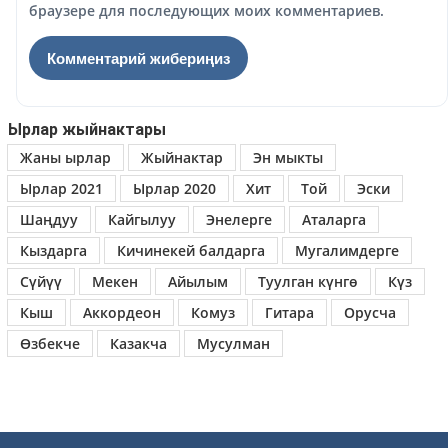
браузере для последующих моих комментариев.
Ырлар жыйнактары
Жаны ырлар
Жыйнактар
Эн мыкты
Ырлар 2021
Ырлар 2020
Хит
Той
Эски
Шаңдуу
Кайгылуу
Энелерге
Аталарга
Кыздарга
Кичинекей балдарга
Мугалимдерге
Сүйүү
Мекен
Айылым
Туулган күнгө
Күз
Кыш
Аккордеон
Комуз
Гитара
Орусча
Өзбекче
Казакча
Мусулман