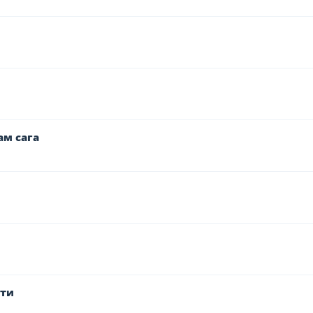
м сага
сти