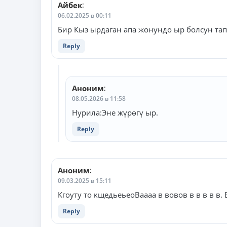
комментариям
Айбек
:
06.02.2025 в 00:11
Бир Кыз ырдаган апа жонундо ыр болсун та
Reply
Аноним
:
08.05.2026 в 11:58
Нурила:Эне жүрөгү ыр.
Reply
Аноним
:
09.03.2025 в 15:11
Кгоуту то кщедьеьеоВаааа в вовов в в в в в
Reply