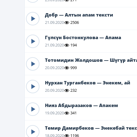
Добр — Алтын апам тексти
21.09.2020
2506
Гүлсүн Бостонкулова — Апама
21.09.2020
194
Тотомидин Жолдошов — Шүгүр айта
20.09.2020
999
Нурхан Турганбеков — Энекем, ай
20.09.2020
232
Нияз Абдыразаков — Апакем
19.09.2020
341
Темир Дамирбеков — Энекебай тек
18.09.2020
1196