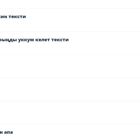
син тексти
рыңды уккум келет тексти
н апа