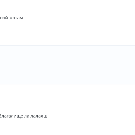
ппай жатам
. Влагалище ла лалалш