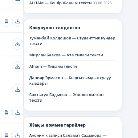
ALHAM — Кешір Жаным тексти
03.08.2026
Кокусунан тандалган
Түмөнбай Колдошов — Студенттик күндөр
тексти
Мирлан Баеков — Ата тилеги тексти
Alham — Хикаям тексти
Данияр Эрматов — Кыргызымдын сулуу
кыздары
Бактыгүл Бадыева — Жашоо жалган
тексти
Жаңы комментарийлер
Аноним
к записи
Саламат Садыкова —