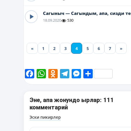
Сагыныч — Сагындым, апа, сизди т
18.09.2020
530
«
1
2
3
4
5
6
7
»
Facebook
WhatsApp
Odnoklassniki
Telegram
Messenger
Share
Эне, апа жонундо ырлар: 111
комментарий
Навигация
Эски пикирлер
по