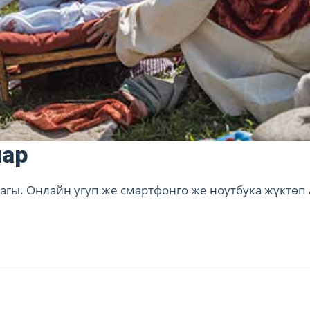
лар
гы. Онлайн угуп же смартфонго же ноутбука жүктөп