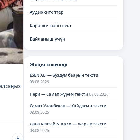
Аудиокитептер
Караоке кыргызча
Байланыш үчүн
Жаңы кошулду
ESEN ALI — Буздум баарын тексти
08.08.2026
 алсаңыз
Пери — Самап жүрөм тексти
08.08.2026
Самат Уланбеков — Кайдасың тексти
08.08.2026
Дана Кентай & BAXA — Жарық тексти
03.08.2026