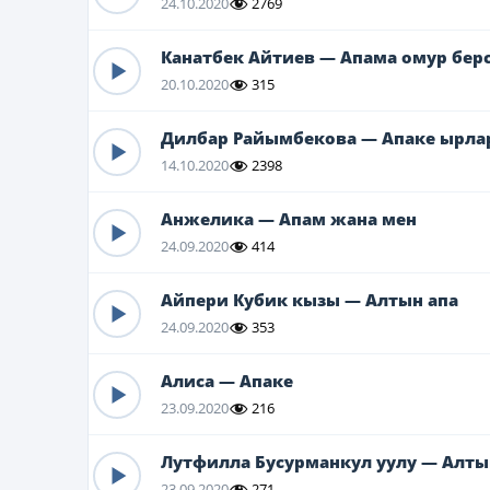
24.10.2020
2769
Канатбек Айтиев — Апама омур бер
20.10.2020
315
Дилбар Райымбекова — Апаке ырла
14.10.2020
2398
Анжелика — Апам жана мен
24.09.2020
414
Айпери Кубик кызы — Алтын апа
24.09.2020
353
Алиса — Апаке
23.09.2020
216
Лутфилла Бусурманкул уулу — Алты
23.09.2020
271