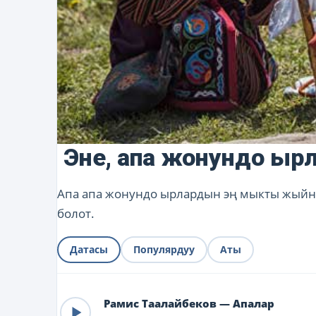
Эне, апа жонундо ыр
Апа апа жонундо ырлардын эң мыкты жыйна
болот.
Датасы
Популярдуу
Аты
Рамис Таалайбеков — Апалар