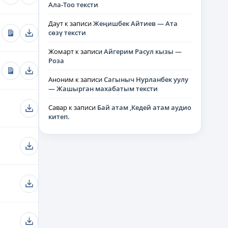
Ала-Тоо тексти
Даут
к записи
Жеңишбек Айтиев — Ата
сөзү тексти
Жомарт
к записи
Айгерим Расул кызы —
Роза
Аноним
к записи
Сагыныч Нурланбек уулу
— Жашырган махабатым тексти
Савар
к записи
Бай атам ,Кедей атам аудио
китеп.