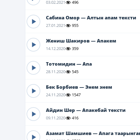
03.02.2021
496
Сабина Омор — Алтын апам тексти
27.01.2021
955
Жениш Шакиров — Апакем
14.12.2020
359
Тотомидин — Апа
28.11.2020
545
Бек Борбиев — Энем энем
24.11.2020
1547
Айдин Шер — Апакебай тексти
09.11.2020
416
Азамат Шамшиев — Апага таарынган