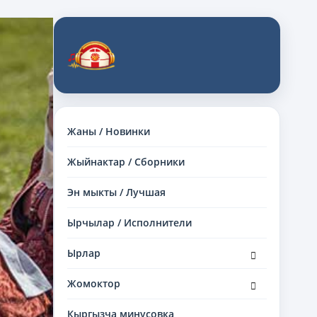
Жаны / Новинки
Жыйнактар / Сборники
Эн мыкты / Лучшая
Ырчылар / Исполнители
раскрыть
Ырлар
дочернее
меню
раскрыть
Жомоктор
дочернее
меню
Кыргызча минусовка