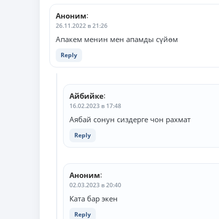
комментариям
Аноним
:
26.11.2022 в 21:26
Апакем менин мен апамды сүйөм
Reply
Айбийке
:
16.02.2023 в 17:48
Аябай сонун сиздерге чон рахмат
Reply
Аноним
:
02.03.2023 в 20:40
Ката бар экен
Reply