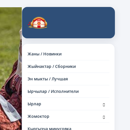
Жаны / Новинки
Жыйнактар / Сборники
Эн мыкты / Лучшая
Ырчылар / Исполнители
раскрыть
Ырлар
дочернее
меню
раскрыть
Жомоктор
дочернее
меню
Кыргызча минусовка