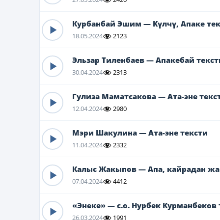
Курбанбай Эшим — Күлчү, Апаке те
18.05.2024
2123
Эльзар Тиленбаев — Апакебай текст
30.04.2024
2313
Гулиза Маматсакова — Ата-эне текс
12.04.2024
2980
Мэри Шакулина — Ата-эне тексти
11.04.2024
2332
Калыс Жакыпов — Апа, кайрадан ж
07.04.2024
4412
«Энеке» — с.о. Нурбек Курманбеков 
26.03.2024
1991