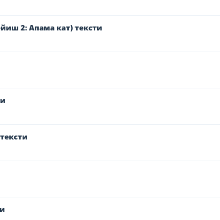
йиш 2: Апама кат) тексти
ти
тексти
ти