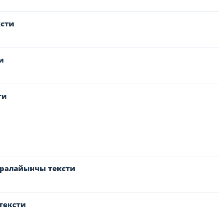
ксти
и
ти
аралайынчы тексти
тексти