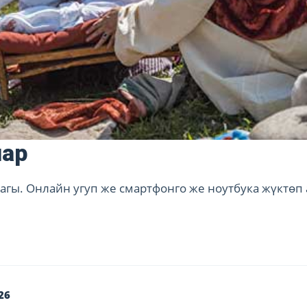
лар
гы. Онлайн угуп же смартфонго же ноутбука жүктөп
26