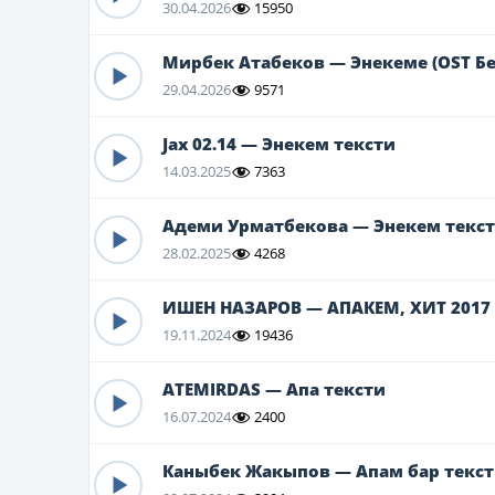
30.04.2026
15950
Мирбек Атабеков — Энекеме (OST Бе
29.04.2026
9571
Jax 02.14 — Энекем тексти
14.03.2025
7363
Адеми Урматбекова — Энекем текс
28.02.2025
4268
ИШЕН НАЗАРОВ — АПАКЕМ, ХИТ 2017 
19.11.2024
19436
ATEMIRDAS — Aпа тексти
16.07.2024
2400
Каныбек Жакыпов — Апам бар текс