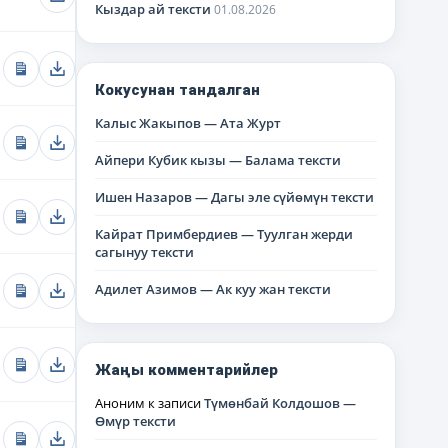
Кыздар ай тексти
01.08.2026
Кокусунан тандалган
Калыс Жакыпов — Ата Журт
Айпери Кубик кызы — Балама тексти
Ишен Назаров — Дагы эле сүйөмүн тексти
Кайрат Примбердиев — Туулган жерди
сагынуу тексти
Адилет Азимов — Ак куу жан тексти
Жаңы комментарийлер
Аноним
к записи
Түмөнбай Колдошов —
Өмүр тексти