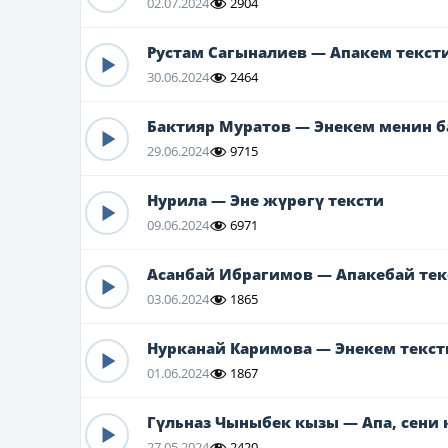
02.07.2024
2904
Рустам Сагыналиев — Апакем текст
30.06.2024
2464
Бактияр Муратов — Энекем менин 
29.06.2024
9715
Нурила — Эне жүрөгү тексти
09.06.2024
6971
Асанбай Ибрагимов — Апакебай тек
03.06.2024
1865
Нурканай Каримова — Энекем текст
01.06.2024
1867
Гүльназ Чыныбек кызы — Апа, сени 
27.05.2024
2420