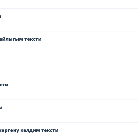
и
байлыгым тексти
сти
и
көргөнү келдим тексти