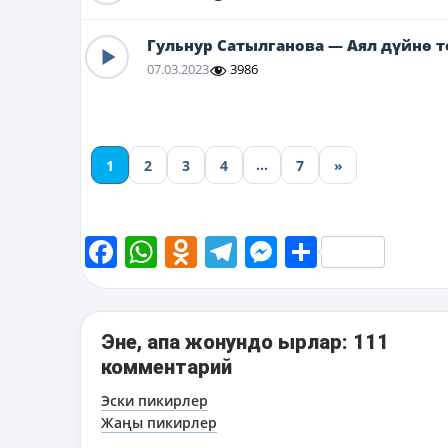
Гульнур Сатылганова — Аял дүйнө т
07.03.2023
3986
…
1
2
3
4
7
»
Facebook
WhatsApp
Odnoklassniki
Telegram
Messenger
Share
Эне, апа жонундо ырлар: 111
комментарий
Навигация
Эски пикирлер
Жаңы пикирлер
по