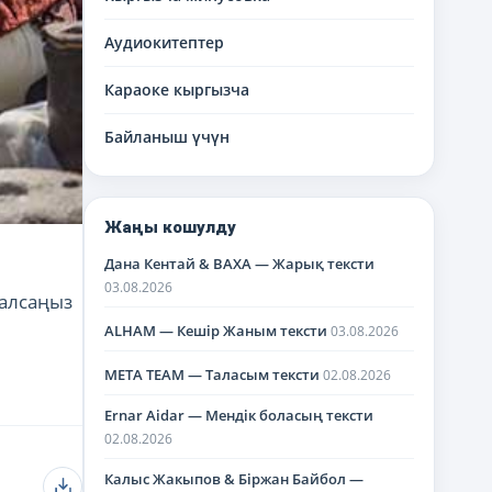
Аудиокитептер
Караоке кыргызча
Байланыш үчүн
Жаңы кошулду
Дана Кентай & BAXA — Жарық тексти
03.08.2026
 алсаңыз
ALHAM — Кешір Жаным тексти
03.08.2026
META TEAM — Таласым тексти
02.08.2026
Ernar Aidar — Мендік боласың тексти
02.08.2026
Калыс Жакыпов & Біржан Байбол —