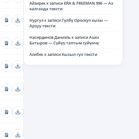
Айзирек
к записи
ERA & FREEMAN 996 — Аз
калганда тексти
Нургул
к записи
Гүлбү Ороскул кызы —
Арзуу тексти
Насирдинов Даниэль
к записи
Азиз
Батыров — Сүйүү таптым сүйүнчү
Алибек
к записи
Кызыл гүл тексти