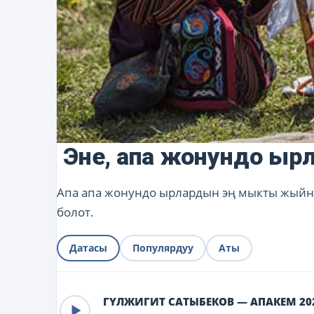
Эне, апа жонундо ыр
Апа апа жонундо ырлардын эң мыкты жыйна
болот.
Датасы
Популярдуу
Аты
ГҮЛЖИГИТ САТЫБЕКОВ — АПАКЕМ 20