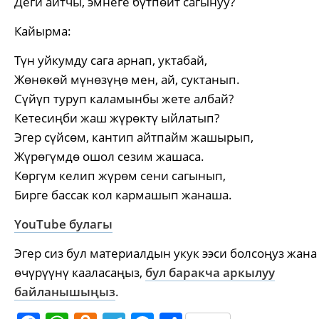
Деги айтчы, эмнеге бүтпөйт сагынуу?
Кайырма:
Түн уйкумду сага арнап, уктабай,
Жөнөкөй мүнөзүңө мен, ай, суктанып.
Сүйүп туруп каламынбы жете албай?
Кетесиңби жаш жүрөктү ыйлатып?
Эгер сүйсөм, кантип айтпайм жашырып,
Жүрөгүмдө ошол сезим жашаса.
Көргүм келип жүрөм сени сагынып,
Бирге бассак кол кармашып жанаша.
YouTube булагы
Эгер сиз бул материалдын укук ээси болсоңуз жана
өчүрүүнү кааласаңыз,
бул баракча аркылуу
байланышыңыз
.