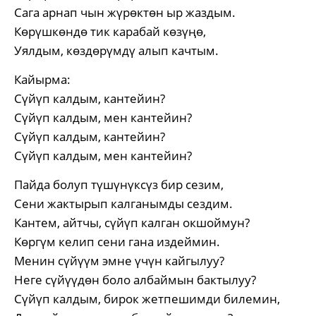
Сага арнап чын жүрөктөн ыр жаздым.
Көрүшкөндө тик карабай көзүңө,
Уялдым, көздөрүмдү алып качтым.
Кайырма:
Сүйүп калдым, кантейин?
Сүйүп калдым, мен кантейин?
Сүйүп калдым, кантейин?
Сүйүп калдым, мен кантейин?
Пайда болуп түшүнүксүз бир сезим,
Сени жактырып калганымды сездим.
Кантем, айтчы, сүйүп калган окшоймун?
Көргүм келип сени гана издеймин.
Менин сүйүүм эмне үчүн кайгылуу?
Неге сүйүүдөн боло албаймын бактылуу?
Сүйүп калдым, бирок жетпешимди билемин,