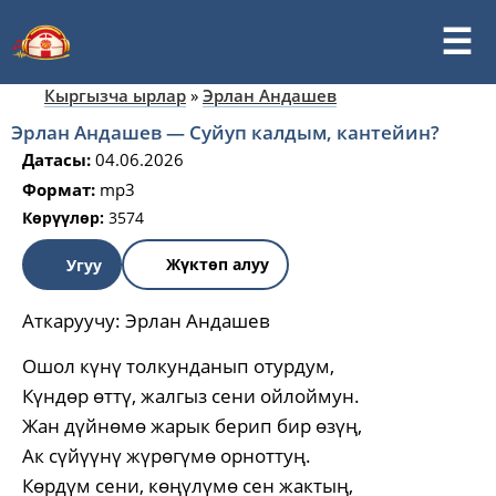
Кыргызча ырлар
»
Эрлан Андашев
Эрлан Андашев — Суйуп калдым, кантейин?
Датасы:
04.06.2026
Формат:
mp3
Көрүүлөр:
3574
Жүктөп алуу
Угуу
Аткаруучу:
Эрлан Андашев
Ошол күнү толкунданып отурдум,
Күндөр өттү, жалгыз сени ойлоймун.
Жан дүйнөмө жарык берип бир өзүң,
Ак сүйүүнү жүрөгүмө орноттуң.
Көрдүм сени, көңүлүмө сен жактың,