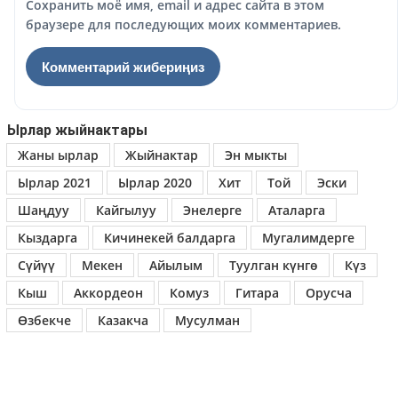
Сохранить моё имя, email и адрес сайта в этом
браузере для последующих моих комментариев.
Ырлар жыйнактары
Жаны ырлар
Жыйнактар
Эн мыкты
Ырлар 2021
Ырлар 2020
Хит
Той
Эски
Шаңдуу
Кайгылуу
Энелерге
Аталарга
Кыздарга
Кичинекей балдарга
Мугалимдерге
Сүйүү
Мекен
Айылым
Туулган күнгө
Күз
Кыш
Аккордеон
Комуз
Гитара
Орусча
Өзбекче
Казакча
Мусулман