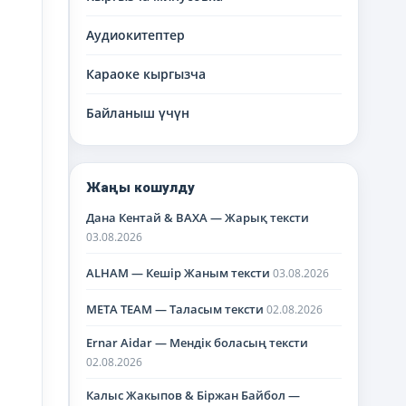
Аудиокитептер
Караоке кыргызча
Байланыш үчүн
Жаңы кошулду
Дана Кентай & BAXA — Жарық тексти
03.08.2026
ALHAM — Кешір Жаным тексти
03.08.2026
META TEAM — Таласым тексти
02.08.2026
Ernar Aidar — Мендік боласың тексти
02.08.2026
Калыс Жакыпов & Біржан Байбол —