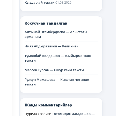
Кыздар ай тексти
01.08.2026
Кокусунан тандалган
Алтынай Эгембердиева — Алыстагы
арманым
Нияз Абдыразаков — Келинчек
Түмөнбай Колдошов — Жыйырма жаш
тексти
Мерген Турган — Өмүр кечи тексти
Гүлсүн Мамашева — Кыштак четинде
тексти
Жаңы комментарийлер
Нурила
к записи
Тотомидин Жолдошов —