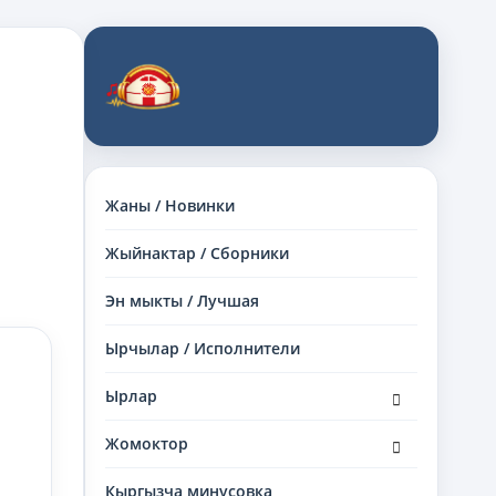
Жаны / Новинки
Жыйнактар / Сборники
Эн мыкты / Лучшая
Ырчылар / Исполнители
раскрыть
Ырлар
дочернее
меню
раскрыть
Жомоктор
дочернее
меню
Кыргызча минусовка