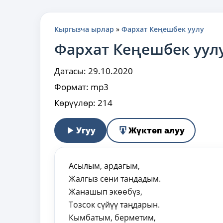
Кыргызча ырлар
»
Фархат Кеңешбек уулу
Фархат Кеңешбек уул
Датасы:
29.10.2020
Формат:
mp3
Көрүүлөр:
214
Угуу
Жүктөп алуу
Асылым, ардагым,
Жалгыз сени тандадым.
Жанашып экөөбүз,
Тозсок сүйүү таңдарын.
Кымбатым, берметим,