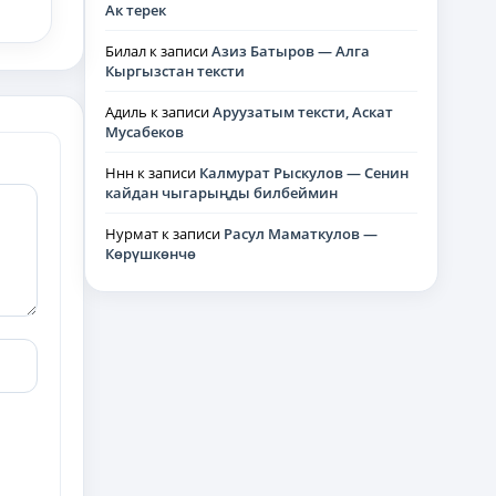
Ак терек
Билал
к записи
Азиз Батыров — Алга
Кыргызстан тексти
Адиль
к записи
Аруузатым тексти, Аскат
Мусабеков
Ннн
к записи
Калмурат Рыскулов — Сенин
кайдан чыгарыңды билбеймин
Нурмат
к записи
Расул Маматкулов —
Көрүшкөнчө