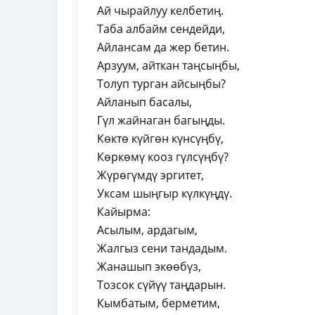
Ай чырайлуу келбетиң.
Таба албайм сендейди,
Айлансам да жер бетин.
Арзуум, айткан таңсыңбы,
Толуп турган айсыңбы?
Айланып басалы,
Гүл жайнаган багыңды.
Көктө күйгөн күнсүңбү,
Көркөмү кооз гүлсүңбү?
Жүрөгүмдү эргитет,
Уксам шыңгыр күлкүңдү.
Кайырма:
Асылым, ардагым,
Жалгыз сени тандадым.
Жанашып экөөбүз,
Тозсок сүйүү таңдарын.
Кымбатым, берметим,