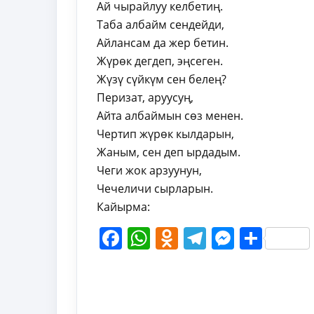
Ай чырайлуу келбетиң.
Таба албайм сендейди,
Айлансам да жер бетин.
Жүрөк дегдеп, эңсеген.
Жүзү сүйкүм сен белең?
Перизат, аруусуң,
Айта албаймын сөз менен.
Чертип жүрөк кылдарын,
Жаным, сен деп ырдадым.
Чеги жок арзуунун,
Чечеличи сырларын.
Кайырма:
Facebook
WhatsApp
Odnoklassni
Telegram
Messen
Shar