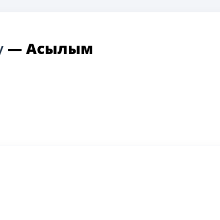
у
—
Асылым