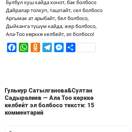
Булбул куш кайда конот, бак болбосо
Дайралар толкуп, ташпайт, сел болбосо
Аргымак ат арыбайт, бел болбосо,
Дыйканга түшүм кайда, жер болбосо,
Ала-Тоо көрккө келбейт, эл болбосо!
Facebook
WhatsApp
Odnoklassniki
Telegram
Messenger
Share
Гульнур Сатылганова&Султан
Садыралиев — Ала Тоо көрккө
келбейт эл болбосо тексти: 15
комментарий