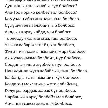
Душманың жазганабы, сүр болбосо?
Ала-Тоо коркко келбейт эл болбосо?
Комуздан абаз чыкпайт, кыл болбосо,
Сүйүшүп эл каалабайт, ыр болбосо.
Аялдын көркү кайда, чач болбосо
Тоолордун салмагы аз, таш болбосо.
Узакка кабар жетпейт, кат болбосо,
Жигиттин наамы чыкпайт, март болбосо,
Ак жүздө кызыл болбойт, нур болбосо,
Сооданын иши жүрбөйт, пул болбосо,
Нан чайнап жута албайсың, тиш болбосо,
Балбандын аты чыкпайт, күч болбосо.
Көздөгөн максатыңа жете албайсың,
Колуңда бардык жарак бүт болбосо.
Чарбанын көркү болбойт мал болбосо,
Арчанын саясы жок, шак болбосо,