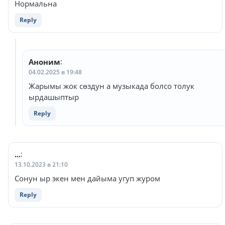
Нормальна
Reply
Аноним
:
04.02.2025 в 19:48
Жарымы жок сөздун а музыкада болсо толук
ырдашыптыр
Reply
...
:
13.10.2023 в 21:10
Сонун ыр экен мен дайыма угуп журом
Reply