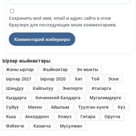
Сохранить моё имя, email и адрес сайта в этом
браузере для последующих моих комментариев.
Ырлар жыйнактары
Жаны ырлар
Жыйнактар
Эн мыкты
Ырлар 2021
Ырлар 2020
Хит
Той
Эски
Шаңдуу
Кайгылуу
Энелерге
Аталарга
Кыздарга
Кичинекей балдарга
Мугалимдерге
Сүйүү
Мекен
Айылым
Туулган күнгө
Күз
Кыш
Аккордеон
Комуз
Гитара
Орусча
Өзбекче
Казакча
Мусулман