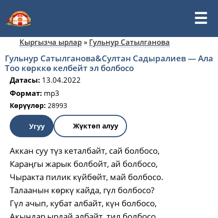
Кыргызча ырлар
»
Гульнур Сатылганова
Гульнур Сатылганова&Султан Садыралиев — Ала
Тоо көрккө келбейт эл болбосо
Датасы:
13.04.2022
Формат:
mp3
Көрүүлөр:
28993
Жүктөп алуу
Угуу
Аккан суу түз кеталбайт, сай болбосо,
Караңгы жарык болбойт, ай болбосо,
Чыракта пилик күйбөйт, май болбосо.
Талаанын көркү кайда, гүл болбосо?
Гүл ачып, кубат албайт, күн болбосо,
Акындар ырдай албайт, тил болбосо,