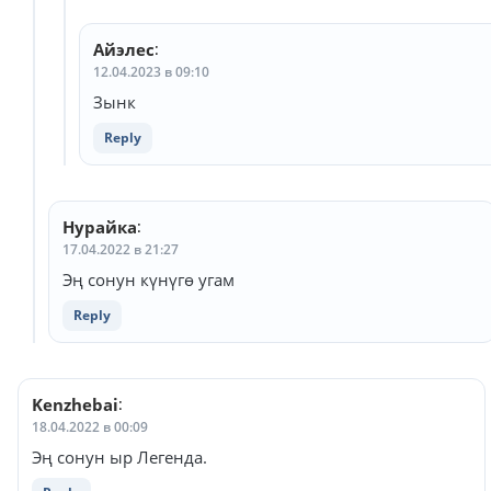
Айэлес
:
12.04.2023 в 09:10
Зынк
Reply
Нурайка
:
17.04.2022 в 21:27
Эң сонун күнүгө угам
Reply
Kenzhebai
:
18.04.2022 в 00:09
Эң сонун ыр Легенда.