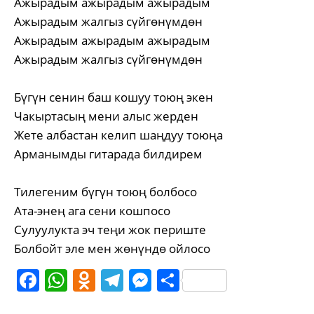
Ажырадым ажырадым ажырадым
Ажырадым жалгыз сүйгөнүмдөн
Ажырадым ажырадым ажырадым
Ажырадым жалгыз сүйгөнүмдөн
Бүгүн сенин баш кошуу тоюң экен
Чакыртасың мени алыс жерден
Жете албастан келип шаңдуу тоюңа
Арманымды гитарада билдирем
Тилегеним бүгүн тоюң болбосо
Ата-энең ага сени кошпосо
Сулуулукта эч теңи жок периште
Болбойт эле мен жөнүндө ойлосо
Facebook
WhatsApp
Odnoklassniki
Telegram
Messenger
Share