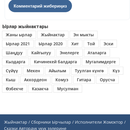
Ырлар жыйнактары
Жаны ырлар
Жыйнактар
Эн мыкты
Ырлар 2021
Ырлар 2020
Хит
Той
Эски
Шаңдуу
Кайгылуу
Энелерге
Аталарга
Кыздарга
Кичинекей балдарга
Мугалимдерге
Сүйүү
Мекен
Айылым
Туулган күнгө
Күз
Кыш
Аккордеон
Комуз
Гитара
Орусча
Өзбекче
Казакча
Мусулман
Жыйнактар / Сборники
Ырчылар / Исполнители
Жомоктор /
Сказки
Автордук укук ээлерине