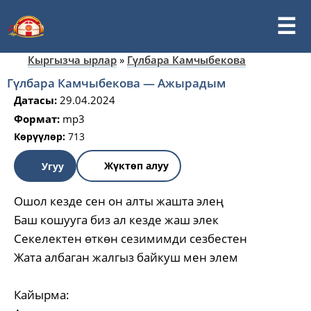
Кыргызча ырлар
»
Гүлбара Камчыбекова
Гүлбара Камчыбекова — Ажырадым
Датасы:
29.04.2024
Формат:
mp3
Көрүүлөр:
713
Жүктөп алуу
Угуу
Ошол кезде сен он алты жашта элең
Баш кошууга биз ал кезде жаш элек
Секелектен өткөн сезимимди сезбестен
Жата албаган жалгыз байкуш мен элем
Кайырма: