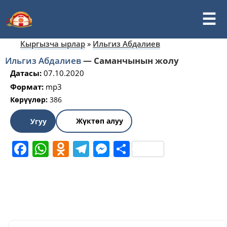
Кыргызча ырлар
»
Ильгиз Абдалиев
Ильгиз Абдалиев
—
Саманчынын жолу
Датасы:
07.10.2020
Формат:
mp3
Көрүүлөр:
386
Жүктөп алуу
Угуу
Facebook
WhatsApp
Odnoklassniki
Telegram
Messenger
Share