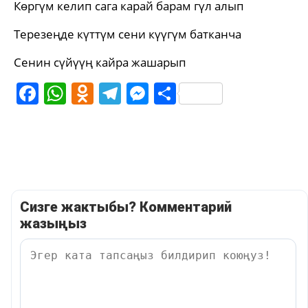
Көргүм келип сага карай барам гүл алып
Терезеңде күттүм сени күүгүм батканча
Сенин сүйүүң кайра жашарып
Facebook
WhatsApp
Odnoklassniki
Telegram
Messenger
Share
Сизге жактыбы? Комментарий
жазыңыз