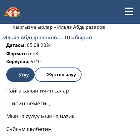
Кыргызча ырлар
»
Ильяз Абдыразаков
Ильяз Абдыразаков — Шыбырап
Датасы:
05.08.2024
Формат:
mp3
Көрүүлөр:
5710
Жүктөп алуу
Угуу
Чайга салып ичип салар
Ширин немесиң
Мынча сулуу мынча назик
Сүйкүм келбетиң