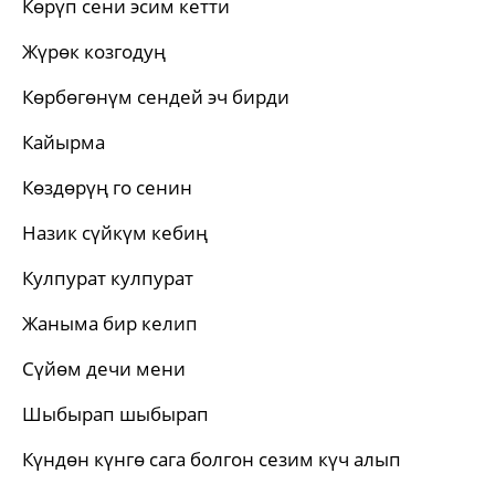
Көрүп сени эсим кетти
Жүрөк козгодуң
Көрбөгөнүм сендей эч бирди
Кайырма
Көздөрүң го сенин
Назик сүйкүм кебиң
Кулпурат кулпурат
Жаныма бир келип
Сүйөм дечи мени
Шыбырап шыбырап
Күндөн күнгө сага болгон сезим күч алып