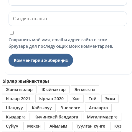
Сохранить моё имя, email и адрес сайта в этом
браузере для последующих моих комментариев.
Ырлар жыйнактары
Жаны ырлар
Жыйнактар
Эн мыкты
Ырлар 2021
Ырлар 2020
Хит
Той
Эски
Шаңдуу
Кайгылуу
Энелерге
Аталарга
Кыздарга
Кичинекей балдарга
Мугалимдерге
Сүйүү
Мекен
Айылым
Туулган күнгө
Күз