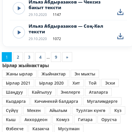
Ильяз Абдыразаков — Чексиз
бакыт тексти
29.10.2020
1147
Ильяз Абдыразаков — Соң-Көл
тексти
29.10.2020
1072
1
2
3
4
…
9
»
Ырлар жыйнактары
Жаны ырлар
Жыйнактар
Эн мыкты
Ырлар 2021
Ырлар 2020
Хит
Той
Эски
Шаңдуу
Кайгылуу
Энелерге
Аталарга
Кыздарга
Кичинекей балдарга
Мугалимдерге
Сүйүү
Мекен
Айылым
Туулган күнгө
Күз
Кыш
Аккордеон
Комуз
Гитара
Орусча
Өзбекче
Казакча
Мусулман