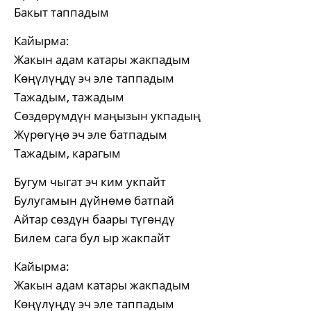
Бакыт таппадым
Кайырма:
Жакын адам катары жакпадым
Көңүлүңдү эч эле таппадым
Тажадым, тажадым
Сөздөрүмдүн маңызын укпадың
Жүрөгүңө эч эле батпадым
Тажадым, карагым
Бугум чыгат эч ким укпайт
Булугамын дүйнөмө батпай
Айтар сөздүн баары түгөндү
Билем сага бул ыр жакпайт
Кайырма:
Жакын адам катары жакпадым
Көңүлүңдү эч эле таппадым