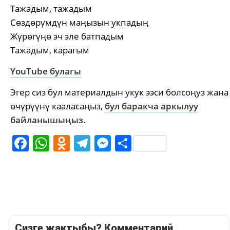
Тажадым, тажадым
Сөздөрүмдүн маңызын укпадың
Жүрөгүңө эч эле батпадым
Тажадым, карагым
YouTube булагы
Эгер сиз бул материалдын укук ээси болсоңуз жана
өчүрүүнү кааласаңыз,
бул баракча аркылуу
байланышыңыз
.
Facebook
WhatsApp
Odnoklassniki
Telegram
Messenger
Share
Сизге жактыбы? Комментарий