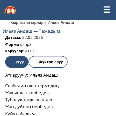
Кыргызча ырлар
»
Ильяз Андаш
Ильяз Андаш — Тажадым
Датасы:
22.05.2026
Формат:
mp3
Көрүүлөр:
4110
Жүктөп алуу
Угуу
Аткаруучу:
Ильяз Андаш
Сезбедиң оюн термедиң
Жакындап келбедиң
Түбөлүк тагдырым деп
Жан дүйнөң бербедиң
Күйүт абалым