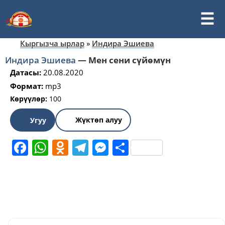
Кыргызча ырлар
»
Индира Эшиева
Индира Эшиева
—
Мен сени сүйөмүн
Датасы:
20.08.2020
Формат:
mp3
Көрүүлөр:
100
Жүктөп алуу
Угуу
Facebook
WhatsApp
Odnoklassniki
Telegram
Messenger
Share