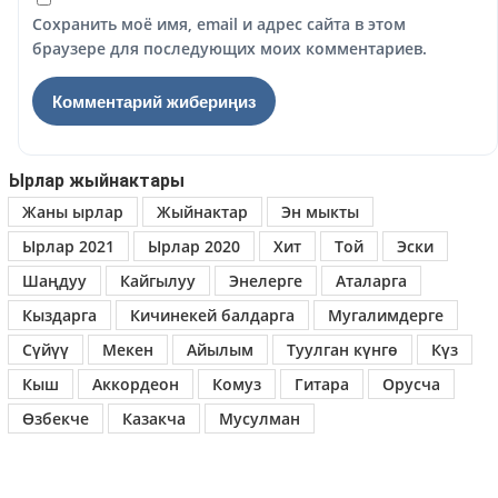
Сохранить моё имя, email и адрес сайта в этом
браузере для последующих моих комментариев.
Ырлар жыйнактары
Жаны ырлар
Жыйнактар
Эн мыкты
Ырлар 2021
Ырлар 2020
Хит
Той
Эски
Шаңдуу
Кайгылуу
Энелерге
Аталарга
Кыздарга
Кичинекей балдарга
Мугалимдерге
Сүйүү
Мекен
Айылым
Туулган күнгө
Күз
Кыш
Аккордеон
Комуз
Гитара
Орусча
Өзбекче
Казакча
Мусулман