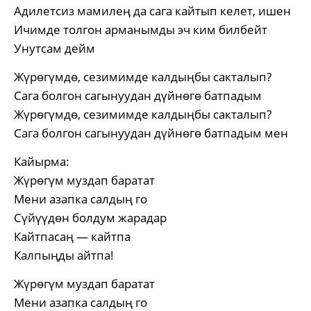
Адилетсиз мамилең да сага кайтып келет, ишен
Ичимде толгон арманымды эч ким билбейт
Унутсам дейм
Жүрөгүмдө, сезимимде калдыңбы сакталып?
Сага болгон сагынуудан дүйнөгө батпадым
Жүрөгүмдө, сезимимде калдыңбы сакталып?
Сага болгон сагынуудан дүйнөгө батпадым мен
Кайырма:
Жүрөгүм муздап баратат
Мени азапка салдың го
Сүйүүдөн болдум жарадар
Кайтпасаң — кайтпа
Калпыңды айтпа!
Жүрөгүм муздап баратат
Мени азапка салдың го