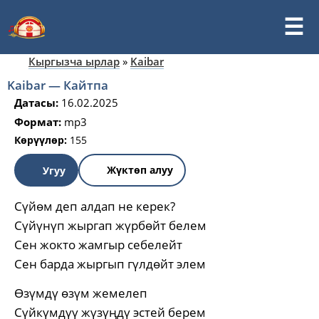
Кыргызча ырлар
»
Kaibar
Kaibar — Кайтпа
Датасы:
16.02.2025
Формат:
mp3
Көрүүлөр:
155
Жүктөп алуу
Угуу
Сүйөм деп алдап не керек?
Сүйүнүп жыргап жүрбөйт белем
Сен жокто жамгыр себелейт
Сен барда жыргып гүлдөйт элем
Өзүмдү өзүм жемелеп
Сүйкүмдүү жүзүңдү эстей берем