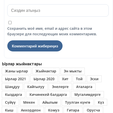
Сохранить моё имя, email и адрес сайта в этом
браузере для последующих моих комментариев.
Ырлар жыйнактары
Жаны ырлар
Жыйнактар
Эн мыкты
Ырлар 2021
Ырлар 2020
Хит
Той
Эски
Шаңдуу
Кайгылуу
Энелерге
Аталарга
Кыздарга
Кичинекей балдарга
Мугалимдерге
Сүйүү
Мекен
Айылым
Туулган күнгө
Күз
Кыш
Аккордеон
Комуз
Гитара
Орусча