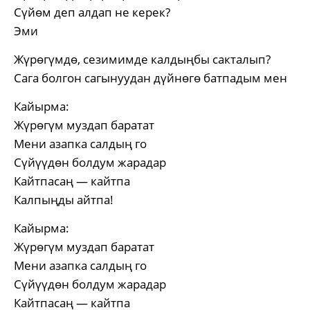
Сүйөм деп алдап не керек?
Эми
Жүрөгүмдө, сезимимде калдыңбы сакталып?
Сага болгон сагынуудан дүйнөгө батпадым мен
Кайырма:
Жүрөгүм муздап баратат
Мени азапка салдың го
Сүйүүдөн болдум жарадар
Кайтпасаң — кайтпа
Калпыңды айтпа!
Кайырма:
Жүрөгүм муздап баратат
Мени азапка салдың го
Сүйүүдөн болдум жарадар
Кайтпасаң — кайтпа