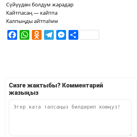
Сүйүүдөн болдум жарадар
Кайтпасаң — кайтпа
Калпыңды айтпа!мм
Facebook
WhatsApp
Odnoklassniki
Telegram
Messenger
Share
Сизге жактыбы? Комментарий
жазыңыз