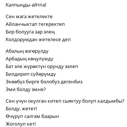
Калпыңды айтпа!
Сен мага жетелекте
Айланчыктап тегеректеп
Бир болууга зар элең
Колдорумдан жетелесе деп
Абалың өзгөрүлдү
Арбадың көңүлүмдү
Бат эле жүрөктүн орунду ээлеп
Билдирип сүйөрүмдү
Экөөбүз бирге болобуз дегенбиз
Эми болду эмне?
Сен үчүн окулган китеп сыяктуу болуп калдымбы?
Болду, жетет!
Өчүрүп салгам баарын
Жоголуп кет!