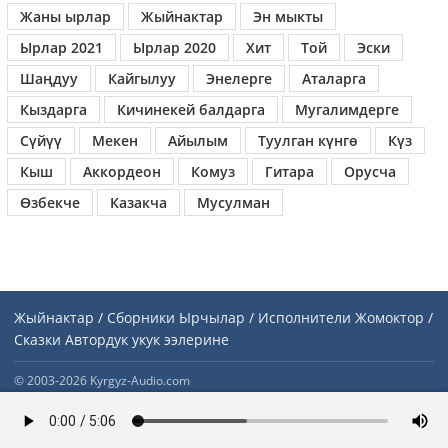
Жаны ырлар
Жыйнактар
Эн мыкты
Ырлар 2021
Ырлар 2020
Хит
Той
Эски
Шаңдуу
Кайгылуу
Энелерге
Аталарга
Кыздарга
Кичинекей балдарга
Мугалимдерге
Сүйүү
Мекен
Айылым
Туулган күнгө
Күз
Кыш
Аккордеон
Комуз
Гитара
Орусча
Өзбекче
Казакча
Мусулман
Жыйнактар / Сборники
Ырчылар / Исполнители
Жомоктор /
Сказки
Автордук укук ээлерине
© 2003-2026 Kyrgyz-Audio.com