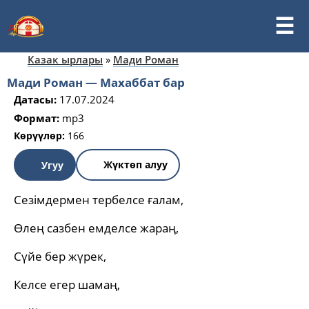
Казак ырлары
»
Мади Роман
Мади Роман — Махаббат бар
Датасы:
17.07.2024
Формат:
mp3
Көрүүлөр:
166
Жүктөп алуу
Угуу
Сезімдермен тербелсе ғалам,
Өлең сазбен емделсе жараң,
Сүйе бер жүрек,
Келсе егер шамаң,