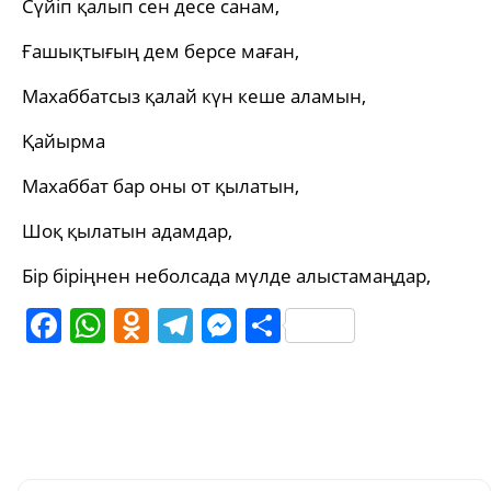
Сүйіп қалып сен десе санам,
Ғашықтығың дем берсе маған,
Махаббатсыз қалай күн кеше аламын,
Қайырма
Махаббат бар оны от қылатын,
Шоқ қылатын адамдар,
Бір біріңнен неболсада мүлде алыстамаңдар,
Facebook
WhatsApp
Odnoklassniki
Telegram
Messenger
Share