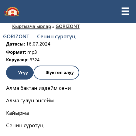
Кыргызча ырлар
»
GORIZONT
GORIZONT — Сенин сүрөтүң
Датасы:
16.07.2024
Формат:
mp3
Көрүүлөр:
3324
Жүктөп алуу
Угуу
Алма бактан издейм сени
Алма гүлүн эңсейм
Кайырма
Сенин сүрөтүң