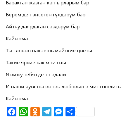
Барактап жазган көп ырларым бар
Берем деп эңсеген гүлдөрүм бар
Айтчу даярдаган сөздөрүм бар
Кайырма
Ты словно пахнешь майские цветы
Такие яркие как мои сны
Я вижу тебя где то вдали
И наши чувства вновь любовью в миг сошлись
Кайырма
Facebook
WhatsApp
Odnoklassniki
Telegram
Messenger
Share