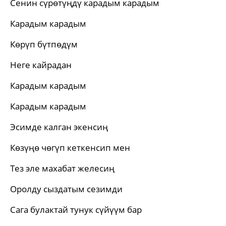
Сенин сүрөтүңдү карадым карадым
Карадым карадым
Көрүп бүтпөдүм
Неге кайрадан
Карадым карадым
Карадым карадым
Эсимде калган экенсиң
Көзүңө чөгүп кеткенсип мен
Тез эле махабат желесиң
Оролду сыздатым сезимди
Сага булактай тунук сүйүүм бар