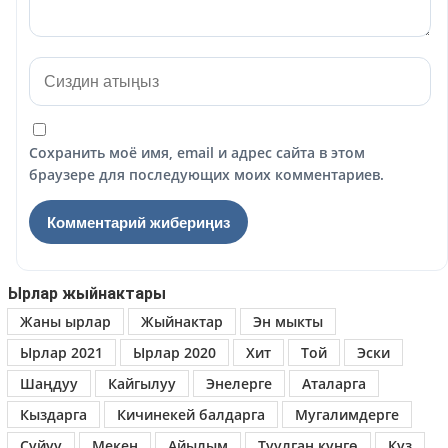
Сохранить моё имя, email и адрес сайта в этом
браузере для последующих моих комментариев.
Ырлар жыйнактары
Жаны ырлар
Жыйнактар
Эн мыкты
Ырлар 2021
Ырлар 2020
Хит
Той
Эски
Шаңдуу
Кайгылуу
Энелерге
Аталарга
Кыздарга
Кичинекей балдарга
Мугалимдерге
Сүйүү
Мекен
Айылым
Туулган күнгө
Күз